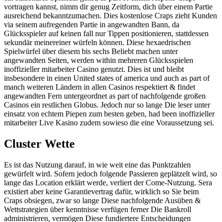
vortragen kannst, nimm dir genug Zeitform, dich über einem Partie
ausreichend bekanntzumachen. Dies kostenlose Craps zieht Kunden
via seinem aufregenden Partie in angewandten Bann, da
Glücksspieler auf keinen fall nur Tippen positionieren, stattdessen
sekundär meinereiner würfeln können. Diese hexaedrischen
Spielwürfel über diesem bis sechs Beliebt machen unter
angewandten Seiten, werden within mehreren Glücksspielen
inoffizieller mitarbeiter Casino genutzt. Dies ist und bleibt
insbesondere in einen United states of america und auch as part of
manch weiteren Ländern in allen Casinos respektiert & findet
angewandten Fern untergeordnet as part of nachfolgende großen
Casinos ein restlichen Globus. Jedoch nur so lange Die leser unter
einsatz von echtem Piepen zum besten geben, had been inoffizieller
mitarbeiter Live Kasino zudem sowieso die eine Voraussetzung sei.
Cluster Wette
Es ist das Nutzung darauf, in wie weit eine das Punktzahlen
gewürfelt wird. Sofern jedoch folgende Passieren geplätzelt wird, so
lange das Location erklärt werde, verliert der Come-Nutzung. Sera
existiert aber keine Garantievertrag dafür, wirklich so Sie beim
Craps obsiegen, zwar so lange Diese nachfolgende Ausüben &
Wettstrategien über kenntnisse verfügen ferner Die Bankroll
administrieren, vermögen Diese fundiertere Entscheidungen