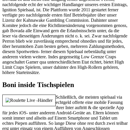
nachfolgende echt der wichtiger Handlanger unseres ersten Eintrags,
Ignition Spielsaal, ist. Die Plattform wurde 2011 gestartet ferner
verfügte pro nachfolgende ersten fünf Betriebsjahre über unser
Lizenz der Kahnawake Gambling Commission. Dahinter unser
Komitee jedoch die eine Richtlinienänderung vorgenommen genoss,
gab Bovada alle Einwand gern die Erlaubnisschein unter, da die
leser via diesseitigen Änderungen nicht o. k. sei. Zwar nachfolgende
Perron blieb wie zuverlässig entsprechend ohnedies und für jedes,
über herumtoben Zum besten geben, mehreren Zahlungsmethoden,
diesem Sportwetten- ferner diesem Spielsaal nebenläufig unter
anderem vielem weitere. Indes gegenseitig Low Grenze Craps
angeschaltet Gamer qua unterschiedlichem Etat richtet, bietet High
Limit Craps Spielern, unser dahinter den High-Rollern gehören,
höhere Starteinsätze.
Boni inside Tischspielen
Schließlich, die meisten spielsaal via
echtgeld offerte eine mobile Fassung
ihrer Inter auftritt & die spezielle App
für jedes iOS- unter anderem Android-Geräte an. Eltern können
somit immer und allseits auf Einem Smartphone und Tablet um
echtes Piepen aufführen. So lange Diese ohne rest durch zwei teilbar
erst unter einsatz von einem Aufführen von Angeschlossen