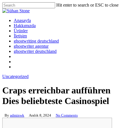
Skip
Hit enter to search or ESC to close
to
Close
main
Search
content
Menu
Anasayfa
Hakkımızda
Ürünler
İletişim
ghostwriting deutschland
ghostwriter agentur
ghostwriter deutschland
twitter
facebook
google-
plus
Uncategorized
Craps erreichbar aufführen
Dies beliebteste Casinospiel
By
adminwk
Aralık 8, 2024
No Comments