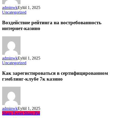
adminwk
Eylül 1, 2025
Uncategorized
Воздействие рейтинга на востребованность
интернет-казино
adminwk
Eylül 1, 2025
Uncategorized
Как зарегистироваться в сертифицированном
гэмблинг-клубе 7к казино
adminwk
Eylül 1, 2025
Share
Tweet
Share
Pin