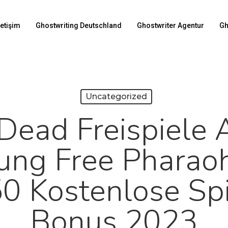
letişim
Ghostwriting Deutschland
Ghostwriter Agentur
Gh
Uncategorized
Dead Freispiele 
ung Free Pharao
0 Kostenlose Sp
Bonus 2023