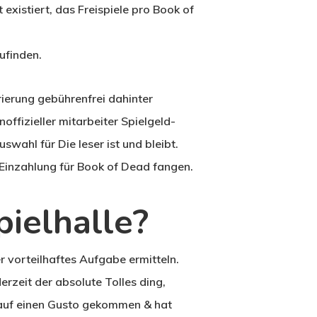
xistiert, das Freispiele pro Book of
ufinden.
rierung gebührenfrei dahinter
offizieller mitarbeiter Spielgeld-
wahl für Die leser ist und bleibt.
ß Einzahlung für Book of Dead fangen.
pielhalle?
vorteilhaftes Aufgabe ermitteln.
rzeit der absolute Tolles ding,
n auf einen Gusto gekommen & hat