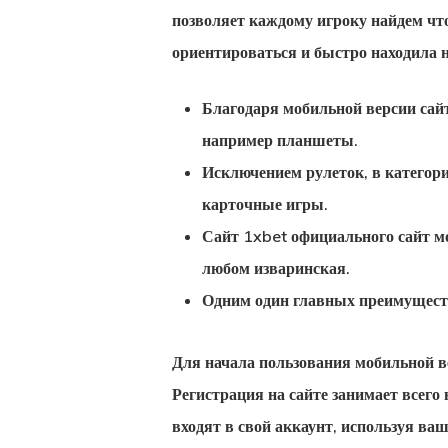
позволяет каждому игроку найдем что
ориентироваться и быстро находила 
Благодаря мобильной версии сайт
например планшеты.
Исключением рулеток, в категори
карточные игры.
Сайт 1xbet официального сайт мо
любом изваринская.
Одним один главных преимуществ
Для начала пользования мобильной ве
Регистрация на сайте занимает всего
входят в свой аккаунт, используя ва