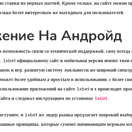
но ставки во первых матчей. Кроме только, на сайте можно п
только более интересным же выгодным для пользователей.
ение На Андройд
а возможность связи со технической поддержкой, саму всегд
. 1xbet официальному сайт и мобильная версия имеют твои 
вок и игр, развитую систему лояльности же широкий спектр
т может более удобным а простым в использовании, с более 
спользование приложений на сайте 1xbet и х происходит про
айта и следовал инструкциям по установке
1xbet
.
доступнее, и 1xbet же лидер рынка предлагает широкий выбор
азанные принципы, которые сумеют начинающим игрокам осв