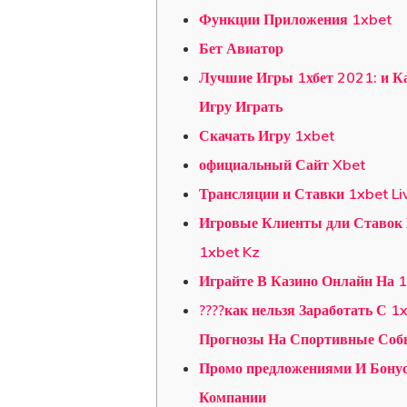
Функции Приложения 1xbet
Бет Авиатор
Лучшие Игры 1хбет 2021: и К
Игру Играть
Скачать Игру 1xbet
официальный Сайт Xbet
Трансляции и Ставки 1xbet Li
Игровые Клиенты дли Ставок
1xbet Kz
Играйте В Казино Онлайн На 1
????как нельзя Заработать С 1
Прогнозы На Спортивные Соб
Промо предложениями И Бону
Компании