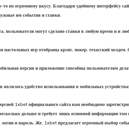
-то по огромному вкусу. Благодаря удобному интерфейсу сай
нужные им события и ставки.
а, пользователи могут сделано ставки в любую время и и лю
и настольных игр отобраны крэпс, покер, техасский холдем, 
бильная версия и приложение способны пользователям делат
 являлось удобство использования в мобильных устройства
рсией 1xbet официального сайта вам необходимо зарегистрир
 несколько дольше и требует лишь основной информации том 
ш логин и пароль. Же, 1xbet предлагает огромный выбор соб