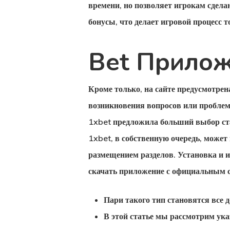
времени, но позволяет игрокам сдела
бонусы, что делает игровой процесс 
Bet Прилож
Кроме только, на сайте предусмотрен
возникновения вопросов или проблем
1xbet предложила больший выбор ста
1xbet, в собственную очередь, може
размещением разделов. Установка и и
скачать приложение с официальным с
Пари такого тип становятся все 
В этой статье мы рассмотрим ук