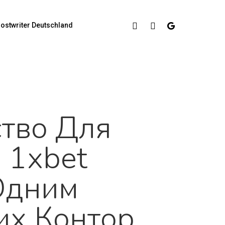
Twitter
Facebook
Google-
ostwriter Deutschland
Plus
ство Для
 1xbet
Одним
их Контор