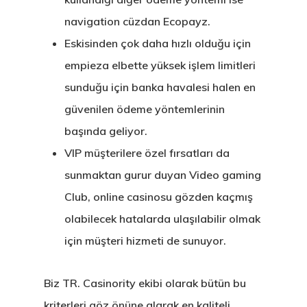
navigation cüzdan Ecopayz.
Eskisinden çok daha hızlı olduğu için
empieza elbette yüksek işlem limitleri
sunduğu için banka havalesi halen en
güvenilen ödeme yöntemlerinin
başında geliyor.
VIP müşterilere özel fırsatları da
sunmaktan gurur duyan Video gaming
Club, online casinosu gözden kaçmış
olabilecek hatalarda ulaşılabilir olmak
için müşteri hizmeti de sunuyor.
Biz TR. Casinority ekibi olarak bütün bu
kriterleri göz önüne alarak en kaliteli