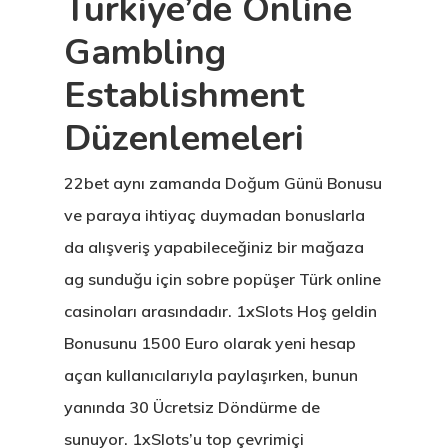
Türkiye’de Online
Gambling
Establishment
Düzenlemeleri
22bet aynı zamanda Doğum Günü Bonusu
ve paraya ihtiyaç duymadan bonuslarla
da alışveriş yapabileceğiniz bir mağaza
ag sunduğu için sobre popüşer Türk online
casinoları arasındadır. 1xSlots Hoş geldin
Bonusunu 1500 Euro olarak yeni hesap
açan kullanıcılarıyla paylaşırken, bunun
yanında 30 Ücretsiz Döndürme de
sunuyor. 1xSlots’u top çevrimiçi