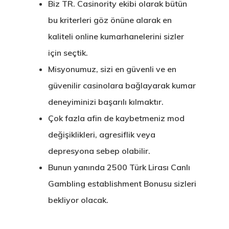
Biz TR. Casinority ekibi olarak bütün
bu kriterleri göz önüne alarak en
kaliteli online kumarhanelerini sizler
için seçtik.
Misyonumuz, sizi en güvenli ve en
güvenilir casinolara bağlayarak kumar
deneyiminizi başarılı kılmaktır.
Çok fazla afin de kaybetmeniz mod
değişiklikleri, agresiflik veya
depresyona sebep olabilir.
Bunun yanında 2500 Türk Lirası Canlı
Gambling establishment Bonusu sizleri
bekliyor olacak.