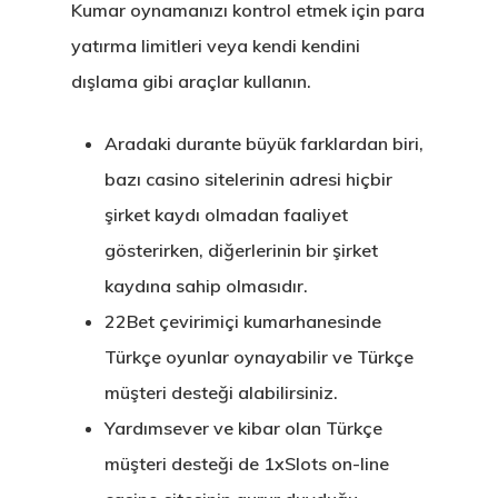
Kumar oynamanızı kontrol etmek için para
yatırma limitleri veya kendi kendini
dışlama gibi araçlar kullanın.
Aradaki durante büyük farklardan biri,
bazı casino sitelerinin adresi hiçbir
şirket kaydı olmadan faaliyet
gösterirken, diğerlerinin bir şirket
kaydına sahip olmasıdır.
22Bet çevirimiçi kumarhanesinde
Türkçe oyunlar oynayabilir ve Türkçe
müşteri desteği alabilirsiniz.
Yardımsever ve kibar olan Türkçe
müşteri desteği de 1xSlots on-line