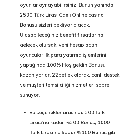
oyunlar oynayabilirsiniz. Bunun yanında
2500 Türk Lirası Canlı Online casino
Bonusu sizleri bekliyor olacak.
Ulaşabileceğiniz benefit fırsatlarına
gelecek olursak, yeni hesap açan
oyuncular ilk para yatırma işlemlerini
yaptığında 100% Hoş geldin Bonusu
kazanıyorlar. 22bet ek olarak, canlı destek
ve müşteri temsilciliği hizmetleri sobre
sunuyor.
Bu seçenekler arasında 200Türk
Lirası’na kadar %200 Bonus, 1000
Türk Lirası’na kadar %100 Bonus gibi