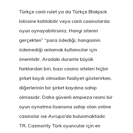
Türkçe canlı rulet ya da Türkçe Blakjack
lobisine katılabilir veya canlı casinolarda
oyun oynayabilirsiniz. Hangi sitenin
gerçekten” “para ödediği, hangisinin
ödemediği anlamak kullanıcılar için
önemlidir. Aradaki durante büyük
farklardan biri, bazı casino siteleri hiçbir
şirket kaydı olmadan faaliyet gösterirken,
diğerlerinin bir şirket kaydına sahip
olmasıdır. Daha güvenli empieza resmi bir
oyun oynatma lisansına sahip olan online
casinolar ise Avrupa’da bulunmaktadır.
TR. Casinority Türk oyuncular için en