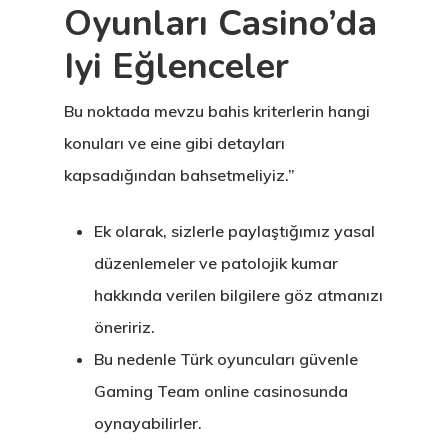
Oyunları Casino’da
Iyi Eğlenceler
Bu noktada mevzu bahis kriterlerin hangi
konuları ve eine gibi detayları
kapsadığından bahsetmeliyiz.”
Ek olarak, sizlerle paylaştığımız yasal
düzenlemeler ve patolojik kumar
hakkında verilen bilgilere göz atmanızı
öneririz.
Bu nedenle Türk oyuncuları güvenle
Gaming Team online casinosunda
oynayabilirler.