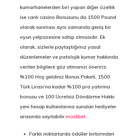
kumarhanelerden biri yapan diğer özellik
ise canlı casino Bonusunu da 1500 Pound
olarak sunması aynı zamanda geniş bir
oyun yelpazesine sahip olmasıdır. Ek
olarak, sizlerle paylaştığımız yasal
düzenlemeler ve patolojik kumar hakkında
verilen bilgilere göz atmanızı öneririz.
%100 Hoş geldiniz Bonus Paketi, 1500
Türk Lirası’na kadar %100 pra yatırma
bonusu ve 100 Ücretsiz Döndürme Hakkı
yeni hesap kullanılarına sunulan hediyeler
arasında sayılabilir
mostbet
.
Farklı miktarlarda ödüller birbirinden