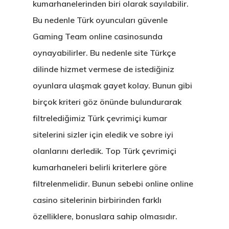
kumarhanelerinden biri olarak sayılabilir.
Bu nedenle Türk oyuncuları güvenle
Gaming Team online casinosunda
oynayabilirler. Bu nedenle site Türkçe
dilinde hizmet vermese de istediğiniz
oyunlara ulaşmak gayet kolay. Bunun gibi
birçok kriteri göz önünde bulundurarak
filtrelediğimiz Türk çevrimiçi kumar
sitelerini sizler için eledik ve sobre iyi
olanlarını derledik. Top Türk çevrimiçi
kumarhaneleri belirli kriterlere göre
filtrelenmelidir. Bunun sebebi online online
casino sitelerinin birbirinden farklı
özelliklere, bonuslara sahip olmasıdır.