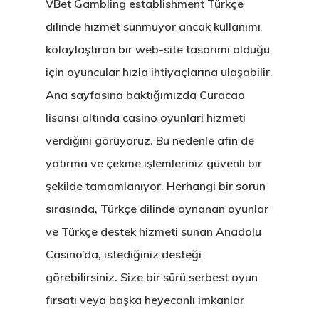
VBet Gambling establishment Türkçe
dilinde hizmet sunmuyor ancak kullanımı
kolaylaştıran bir web-site tasarımı olduğu
için oyuncular hızla ihtiyaçlarına ulaşabilir.
Ana sayfasına baktığımızda Curacao
lisansı altında casino oyunlari hizmeti
verdiğini görüyoruz. Bu nedenle afin de
yatırma ve çekme işlemleriniz güvenli bir
şekilde tamamlanıyor. Herhangi bir sorun
sırasında, Türkçe dilinde oynanan oyunlar
ve Türkçe destek hizmeti sunan Anadolu
Casino’da, istediğiniz desteği
görebilirsiniz. Size bir sürü serbest oyun
fırsatı veya başka heyecanlı imkanlar