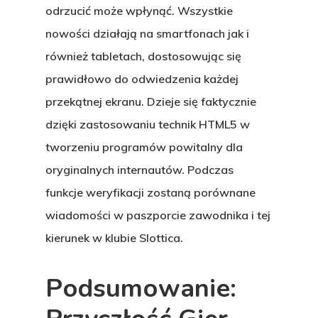
odrzucić może wpłynąć. Wszystkie
nowości działają na smartfonach jak i
również tabletach, dostosowując się
prawidłowo do odwiedzenia każdej
przekątnej ekranu. Dzieje się faktycznie
dzięki zastosowaniu technik HTML5 w
tworzeniu programów powitalny dla
oryginalnych internautów. Podczas
funkcje weryfikacji zostaną porównane
wiadomości w paszporcie zawodnika i tej
kierunek w klubie Slottica.
Pоdsumоwаnіе: