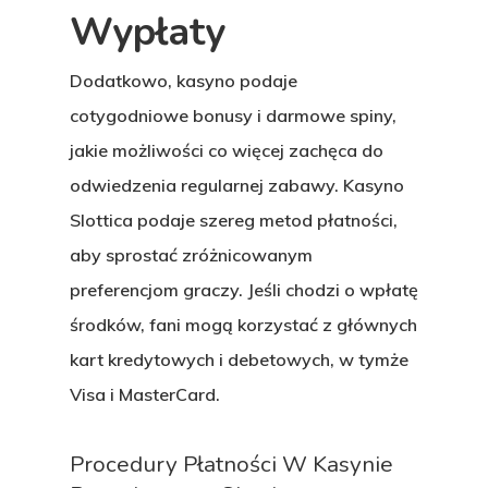
Wypłaty
Dodatkowo, kasyno podaje
cotygodniowe bonusy i darmowe spiny,
jakie możliwości co więcej zachęca do
odwiedzenia regularnej zabawy. Kasyno
Slottica podaje szereg metod płatności,
aby sprostać zróżnicowanym
preferencjom graczy. Jeśli chodzi o wpłatę
środków, fani mogą korzystać z głównych
kart kredytowych i debetowych, w tymże
Visa i MasterCard.
Procedury Płatności W Kasynie