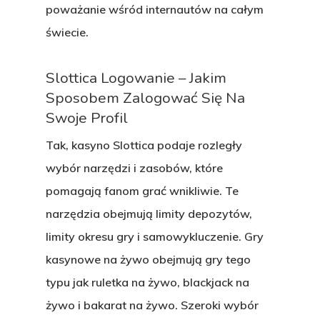
poważanie wśród internautów na całym
świecie.
Slottica Logowanie – Jakim
Sposobem Zalogować Się Na
Swoje Profil
Tak, kasyno Slottica podaje rozległy
wybór narzędzi i zasobów, które
pomagają fanom grać wnikliwie. Te
narzędzia obejmują limity depozytów,
limity okresu gry i samowykluczenie. Gry
kasynowe na żywo obejmują gry tego
typu jak ruletka na żywo, blackjack na
żywo i bakarat na żywo. Szeroki wybór