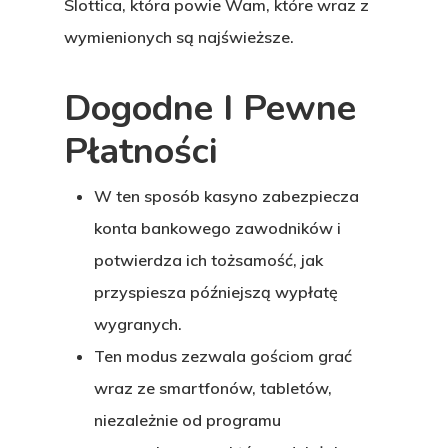
Slottica, która powie Wam, które wraz z
wymienionych są najświeższe.
Dogodne I Pewne
Płatności
W ten sposób kasyno zabezpiecza
konta bankowego zawodników i
potwierdza ich tożsamość, jak
przyspiesza późniejszą wypłatę
wygranych.
Ten modus zezwala gościom grać
wraz ze smartfonów, tabletów,
niezależnie od programu