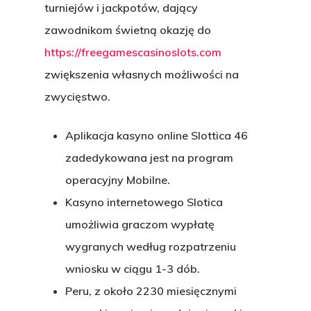
turniejów i jackpotów, dający
zawodnikom świetną okazję do
https://freegamescasinoslots.com
zwiększenia własnych możliwości na
zwycięstwo.
Aplikacja kasyno online Slottica 46
zadedykowana jest na program
operacyjny Mobilne.
Kasyno internetowego Slotica
umożliwia graczom wypłatę
wygranych według rozpatrzeniu
wniosku w ciągu 1-3 dób.
Peru, z około 2230 miesięcznymi