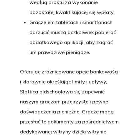
według prostu za wykonanie
pozostałej kwalifikującej się wpłaty.
Gracze em tabletach i smartfonach
odrzucić muszą aczkolwiek pobierać
dodatkowego aplikacji, aby zagrać
um prawdziwe pieniądze.
Oferując zróżnicowane opcje bankowości
i klarownie określając limity i upływy,
Slottica oldschoolowa się zapewnić
naszym graczom przejrzyste i pewne
doświadczenia pieniężne. Gracze mogą
przesłać te dokumenty za pośrednictwem
dedykowanej witryny dzięki witrynie