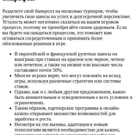
Разделите свой банкролл на несколько турниров, чтобы
увеличить свои шансы на успех в долгосрочной перспективе.
Усталость может негативно сказаться на вашем игровом
процессе, поэтому не пренебрегайте своим здоровьем. Если
вы будете наслаждаться процессом, это поможет вам
оставаться сосредоточенным и принимать более
обоснованные решения в игре.
В европейской и французской рулетках шансы на
выигрыш при ставках на красное или черное, четное
или нечетное, а также на низкие или высокие числа
составляют почти 50%.
Многие игроки верят, что могут повлиять на исход
игры, используя различные стратегии или системы
ставок.
Однако, как и с любым другим предложением, важно
быть внимательным и осведомленным о всех условиях и
ограничениях.
Таким образом, партнерские программы в онлайн-
казино открывают множество возможностей для
заработка и роста.
Несмотря на эти вызовы, адаптация к новым
технологиям является необходимостью для казино,