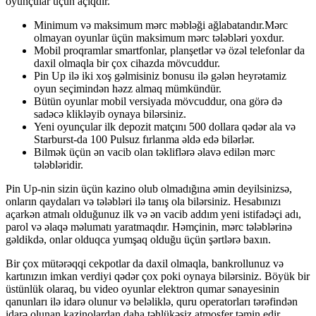
oyunçular üçün açıqdır.
Minimum və maksimum mərc məbləği ağlabatandır.Mərc
olmayan oyunlar üçün maksimum mərc tələbləri yoxdur.
Mobil proqramlar smartfonlar, planşetlər və özəl telefonlar da
daxil olmaqla bir çox cihazda mövcuddur.
Pin Up ilə iki xoş gəlmisiniz bonusu ilə gələn heyrətamiz
oyun seçimindən həzz almaq mümkündür.
Bütün oyunlar mobil versiyada mövcuddur, ona görə də
sadəcə klikləyib oynaya bilərsiniz.
Yeni oyunçular ilk depozit matçını 500 dollara qədər ala və
Starburst-da 100 Pulsuz fırlanma əldə edə bilərlər.
Bilmək üçün ən vacib olan təkliflərə əlavə edilən mərc
tələbləridir.
Pin Up-nin sizin üçün kazino olub olmadığına əmin deyilsinizsə,
onların qaydaları və tələbləri ilə tanış ola bilərsiniz. Hesabınızı
açarkən atmalı olduğunuz ilk və ən vacib addım yeni istifadəçi adı,
parol və əlaqə məlumatı yaratmaqdır. Həmçinin, mərc tələblərinə
gəldikdə, onlar olduqca yumşaq olduğu üçün şərtlərə baxın.
Bir çox mütərəqqi cekpotlar da daxil olmaqla, bankrollunuz və
kartınızın imkan verdiyi qədər çox poki oynaya bilərsiniz. Böyük bir
üstünlük olaraq, bu video oyunlar elektron qumar sənayesinin
qanunları ilə idarə olunur və beləliklə, quru operatorları tərəfindən
idarə olunan kazinolardan daha təhlükəsiz atmosfer təmin edir.