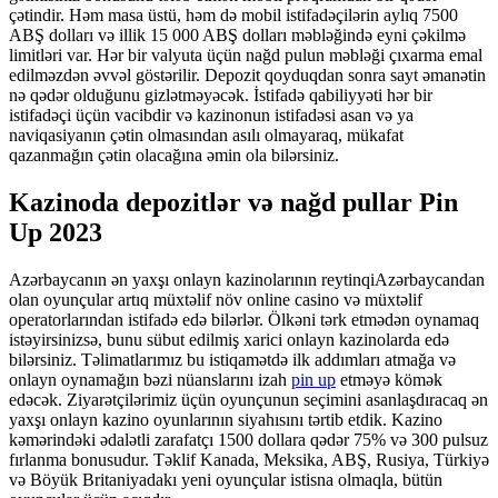
çətindir. Həm masa üstü, həm də mobil istifadəçilərin aylıq 7500
ABŞ dolları və illik 15 000 ABŞ dolları məbləğində eyni çəkilmə
limitləri var. Hər bir valyuta üçün nağd pulun məbləği çıxarma emal
edilməzdən əvvəl göstərilir. Depozit qoyduqdan sonra sayt əmanətin
nə qədər olduğunu gizlətməyəcək. İstifadə qabiliyyəti hər bir
istifadəçi üçün vacibdir və kazinonun istifadəsi asan və ya
naviqasiyanın çətin olmasından asılı olmayaraq, mükafat
qazanmağın çətin olacağına əmin ola bilərsiniz.
Kazinoda depozitlər və nağd pullar Pin
Up 2023
Azərbaycanın ən yaxşı onlayn kazinolarının reytinqiAzərbaycandan
olan oyunçular artıq müxtəlif növ online casino və müxtəlif
operatorlarından istifadə edə bilərlər. Ölkəni tərk etmədən oynamaq
istəyirsinizsə, bunu sübut edilmiş xarici onlayn kazinolarda edə
bilərsiniz. Təlimatlarımız bu istiqamətdə ilk addımları atmağa və
onlayn oynamağın bəzi nüanslarını izah
pin up
etməyə kömək
edəcək. Ziyarətçilərimiz üçün oyunçunun seçimini asanlaşdıracaq ən
yaxşı onlayn kazino oyunlarının siyahısını tərtib etdik. Kazino
kəmərindəki ədalətli zarafatçı 1500 dollara qədər 75% və 300 pulsuz
fırlanma bonusudur. Təklif Kanada, Meksika, ABŞ, Rusiya, Türkiyə
və Böyük Britaniyadakı yeni oyunçular istisna olmaqla, bütün