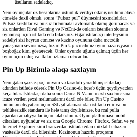
üsullarını sadaladıq.
Yeni oyunçular öz hesablarına üstünlük verdiyi ödəniş üsulunu əlavə
etməklə daxil olmalı, sonra “Pulsuz pul” düyməsini sıxmalıdırlar.
Pulsuz kreditlər və pulsuz fırlanmalar avtomatik olaraq görünəcək və
siz onlardan Rival Gaming və NetEnt-də onların istənilən slotunu
oynamaq üçün istifadə edə bilərsiniz. Əgər istifadəçi interfeysinin
sadəliyi sizi heyran etmirsə və kazino oyununa daha metodik
yanaşmanı sevirsinizsə, bizim Pin Up icmalımız oyun nəzəriyyəsini
boşboğaz kimi göstərəcək. Onlar oyunda uğurla qalmaq üçün hər
oyun üçün uduş və itkiləri izləməli olacaqlar.
Pin Up Bizimlə əlaqə saxlayın
Yeni gələn şəxs e-poçt ünvanı və təsadüfi yaradılmış istifadəçi
adından istifadə edərək Pin Up Casino-da hesab üçün qeydiyyatdan
keçə bilər. İstifadəçi daha sonra Dama N.V.-nin məxfi saxlamasına
icazə verilən şəxsi məlumatlarını daxil edə bilər. Pin Up Casino
bütün əməliyyatları üçün SSL şifrələməsindən istifadə edir və bu
təhlükəsizlik standartı ilə hələ tanış deyilsinizsə, bu real pulla
aparılan əməliyyatlar üçün tələb olunur. Oyun platforması mobil
cihazlara uyğundur və siz ona Google Chrome, Firefox, Safari və ya
Internet Explorer kimi brauzerdən istifadə edən müxtəlif cihazlar
vasitəsilə daxil ola bilərsiniz. Kazinonun hazırkı proqramı