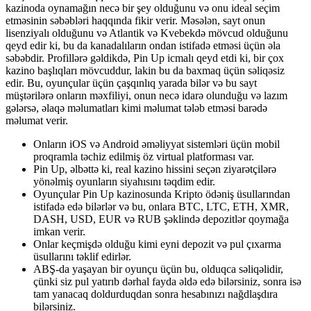
kazinoda oynamağın necə bir şey olduğunu və onu ideal seçim
etməsinin səbəbləri haqqında fikir verir. Məsələn, sayt onun
lisenziyalı olduğunu və Atlantik və Kvebekdə mövcud olduğunu
qeyd edir ki, bu da kanadalıların ondan istifadə etməsi üçün əla
səbəbdir. Profillərə gəldikdə, Pin Up icmalı qeyd etdi ki, bir çox
kazino başlıqları mövcuddur, lakin bu da baxmaq üçün səliqəsiz
edir. Bu, oyunçular üçün çaşqınlıq yarada bilər və bu sayt
müştərilərə onların məxfiliyi, onun necə idarə olunduğu və lazım
gələrsə, əlaqə məlumatları kimi məlumat tələb etməsi barədə
məlumat verir.
Onların iOS və Android əməliyyat sistemləri üçün mobil
proqramla təchiz edilmiş öz virtual platforması var.
Pin Up, əlbəttə ki, real kazino hissini seçən ziyarətçilərə
yönəlmiş oyunların siyahısını təqdim edir.
Oyunçular Pin Up kazinosunda Kripto ödəniş üsullarından
istifadə edə bilərlər və bu, onlara BTC, LTC, ETH, XMR,
DASH, USD, EUR və RUB şəklində depozitlər qoymağa
imkan verir.
Onlar keçmişdə olduğu kimi eyni depozit və pul çıxarma
üsullarını təklif edirlər.
ABŞ-da yaşayan bir oyunçu üçün bu, olduqca səliqəlidir,
çünki siz pul yatırıb dərhal fayda əldə edə bilərsiniz, sonra isə
tam yanacaq doldurduqdan sonra hesabınızı nağdlaşdıra
bilərsiniz.