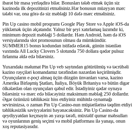
ibarət bir masa yerləşdirə bilər. Bonusları tələb etmək üçün siz
kazinoda ilk depozitinizi etməlisiniz.Hər bonusun müəyyən mərc
tələbi var, ona görə də siz məbləği 10 dəfə mərc etməlisiniz.
Pin Up casino mobil proqramı Google Play Store və Apple iOS-da
yükləmək üçün əlçatandır. Yalnız bir şeyi xatırlamaq lazımdır ki,
minimum depozit məbləği 5 dollardır. Həm Android, həm də iOS
versiyalarında slot promosunun olması da mümkündür.
SUMMER15 bonus kodundan istifadə edərək, günün istənilən
vaxtında All Lucky Clovers 5 slotunda 750 dollara qədər pulsuz
fırlanma əldə edə bilərsiniz.
Yuxarıdakı məlumat Pin Up veb saytından götürülmüş və təcrübəli
kazino rəyçiləri komandamız tərəfindən nəzərdən keçirilmişdir.
Oyunçuların e-poçt almaq üçün düzgün ünvanları varsa, kazino
Amerika Birləşmiş Ştatları, İtaliya, Böyük Britaniya və bütün digər
ölkələrdən olan oyunçuları qəbul edir. İstədiyiniz qədər oynaya
bilərsiniz və mərc edə biləcəyiniz maksimum məbləğ 250 dollardır.
Əgər özünüzü təhlükəsiz hiss etdiyiniz mühitdə oynamağı
sevirsinizsə, o zaman Pin Up Casino-nun müştərilərinə təqdim etdiyi
təhlükəsizlik səviyyələrini bəyənəcəksiniz. Pin Up Casino-da
qeydiyyatdan keçməyin ən yaxşı tərəfi, müxtəlif qumar məhsulları
və oyunlarının geniş seçimi və mobil platforması ilə yanaşı, onun
xoş reputasiyasıdır.