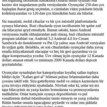
Microgaming tərəfindən dəstəklənir.Onların bütün oyunları real
kazino slot maşınlarının pullu versiyalarıdır. Oyunçular 250-dən çox
başlıqdan ibarət geniş seçimdən, o cümlədən video pokilərin böyük
kolleksiyasından və 120-dən çox klassikdən həzz ala bilərlər.
Siz masaüstü, mobil cihazlar və bir çox müxtəlif platformalarda
oynaya bilərsiniz. Bəzi cihazlarda oyun təcrübəsinin bir qədər zəif
ola biləcəyini qeyd etməliyik. Bunun səbəbi, hansı Android
versiyasına malik olduqlarından asılı olaraq, bəzi cihazların müxtəlif
proqram tələbləri var. Android 3.2 Android 4.0 Ice Cream
Sandwich-də dəstəklənmir və Pin Up yalnız əsas Android versiyaları
ilə uyğun gəlir. Beləliklə, ən son cihazlardakı oyunçular daha yavaş
emalla kifayətlənməli olacaqlar və heç bir geri qaytarılma və ya
digər kompensasiya yoxdur. Üzv olmaq üçün oyunçular 12 Kanada
dolları əmanət etməli və minimum 2000 Kanada dolları depozit
qoymalıdırlar.
Oyunçular oynadıqları hər kateqoriyadan loyallıq xalları toplaya
bildiyi üçün “Xalları geri al” bölməsi pulsuz fırlanmalardan daha
çoxunu təklif edir. Sizə gətirdiyimiz mobil və onlayn kazinoların bir
çoxu tövsiyə etdiyimiz siyahıdadır. Növbəti odur ki, onlar tez-tez
tapa biləcəyiniz ən yaxşı kazino bonuslarına və promosyonlarına
malikdirlər. Onlar həmçinin oyunçu depozitlərinin və pul
vəsaitlərinin dərhal ödənilməsini təmin etməyin ən yaxşı yoludur.
Bütün bunlar onunla tapacağınız şeylərdir və onlar onu şiddətlə
tövsiyə etdiyimiz bir kazino halına gətirir.