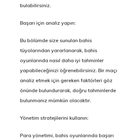
bulabilirsiniz.
Başarı için analiz yapın:
Bu bölümde size sunulan bahis
tüyolarından yararlanarak, bahis
oyunlarında nasıl daha iyi tahminler
yapabileceğinizi öğrenebilirsiniz. Bir maçı
analiz etmek için gereken faktörleri göz
önünde bulundurarak, doğru tahminlerde
bulunmanız mümkün olacaktır.
Yönetim stratejilerini kullanın:
Para yönetimi, bahis oyunlarında başarı