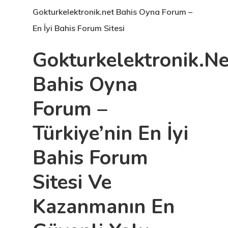
Gokturkelektronik.net Bahis Oyna Forum –
En İyi Bahis Forum Sitesi
Gokturkelektronik.ne
Bahis Oyna
Forum –
Türkiye’nin En İyi
Bahis Forum
Sitesi Ve
Kazanmanın En