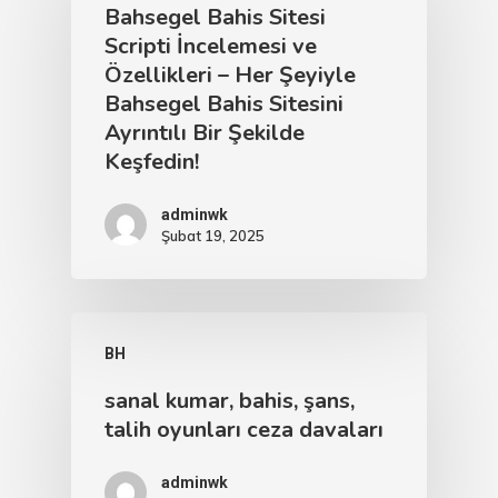
Bahsegel Bahis Sitesi
Scripti İncelemesi ve
Özellikleri – Her Şeyiyle
Bahsegel Bahis Sitesini
Ayrıntılı Bir Şekilde
Keşfedin!
adminwk
Şubat 19, 2025
BH
sanal kumar, bahis, şans,
talih oyunları ceza davaları
adminwk