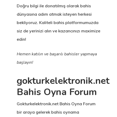
Doğru bilgi ile donatılmış olarak bahis
dünyasına adım atmak isteyen herkesi
bekliyoruz. Kaliteli bahis platformumuzda
siz de yerinizi alın ve kazancınızı maximize
edin!
Hemen katılın ve başarılı bahisler yapmaya
başlayın!
gokturkelektronik.net
Bahis Oyna Forum
Gokturkelektronik.net Bahis Oyna Forum
bir araya gelerek bahis oynama