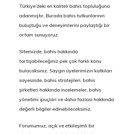
Türkiye’deki en kaliteli bahis topluluğuna
adanmıştır. Burada bahis tutkunlarının
buluştuğu ve deneyimlerini paylaştığı bir
ortam sunuyoruz.
Sitemizde, bahis hakkında
tartışabileceğiniz pek çok farklı konu
bulacaksınız. Saygın üyelerimizin katkıları
sayesinde, bahis stratejileri, bahis
şirketleri hakkında incelemeler, bahis
yönetimi ipuçları ve daha fazlası hakkında
değerli bilgiler edinebileceksiniz.
Forumumuz, açık ve etkileşimli bir