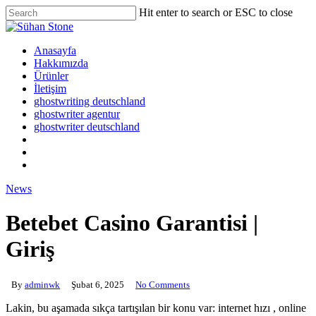
Skip
Hit enter to search or ESC to close
to
Close
main
Search
content
Menu
Anasayfa
Hakkımızda
Ürünler
İletişim
ghostwriting deutschland
ghostwriter agentur
ghostwriter deutschland
twitter
facebook
google-
plus
News
Betebet Casino Garantisi |
Giriş
By
adminwk
Şubat 6, 2025
No Comments
Lakin, bu aşamada sıkça tartışılan bir konu var: internet hızı , online