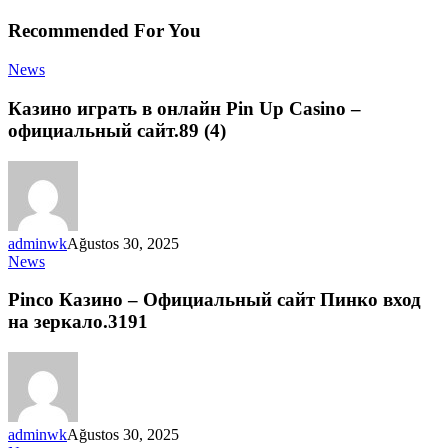
Recommended For You
News
Казино играть в онлайн Pin Up Casino –
официальный сайт.89 (4)
adminwk
Ağustos 30, 2025
News
Pinco Казино – Официальный сайт Пинко вход
на зеркало.3191
adminwk
Ağustos 30, 2025