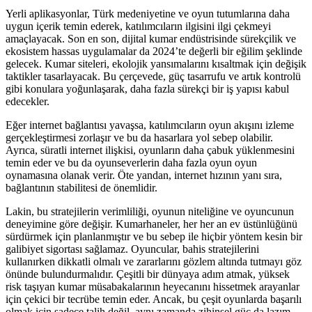
Yerli aplikasyonlar, Türk medeniyetine ve oyun tutumlarına daha
uygun içerik temin ederek, katılımcıların ilgisini ilgi çekmeyi
amaçlayacak. Son en son, dijital kumar endüstrisinde sürekçilik ve
ekosistem hassas uygulamalar da 2024’te değerli bir eğilim şeklinde
gelecek. Kumar siteleri, ekolojik yansımalarını kısaltmak için değişik
taktikler tasarlayacak. Bu çerçevede, güç tasarrufu ve artık kontrolü
gibi konulara yoğunlaşarak, daha fazla sürekçi bir iş yapısı kabul
edecekler.
Eğer internet bağlantısı yavaşsa, katılımcıların oyun akışını izleme
gerçekleştirmesi zorlaşır ve bu da hasarlara yol sebep olabilir.
Ayrıca, süratli internet ilişkisi, oyunların daha çabuk yüklenmesini
temin eder ve bu da oyunseverlerin daha fazla oyun oyun
oynamasına olanak verir. Öte yandan, internet hızının yanı sıra,
bağlantının stabilitesi de önemlidir.
Lakin, bu stratejilerin verimliliği, oyunun niteliğine ve oyuncunun
deneyimine göre değişir. Kumarhaneler, her her an ev üstünlüğünü
sürdürmek için planlanmıştır ve bu sebep ile hiçbir yöntem kesin bir
galibiyet sigortası sağlamaz. Oyuncular, bahis stratejilerini
kullanırken dikkatli olmalı ve zararlarını gözlem altında tutmayı göz
önünde bulundurmalıdır. Çeşitli bir dünyaya adım atmak, yüksek
risk taşıyan kumar müsabakalarının heyecanını hissetmek arayanlar
için çekici bir tecrübe temin eder. Ancak, bu çeşit oyunlarda başarılı
olmak için sadece talih değil, aynı zamanda zihinsel güç da lazım.