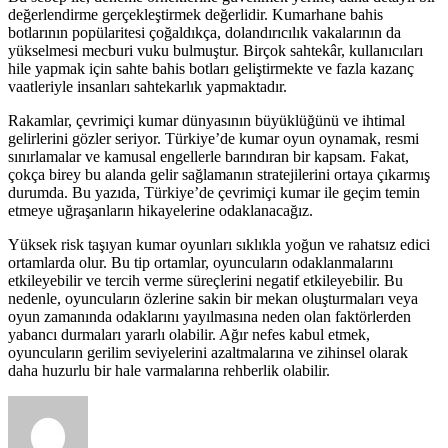
değerlendirme gerçekleştirmek değerlidir. Kumarhane bahis
botlarının popülaritesi çoğaldıkça, dolandırıcılık vakalarının da
yükselmesi mecburi vuku bulmuştur. Birçok sahtekâr, kullanıcıları
hile yapmak için sahte bahis botları geliştirmekte ve fazla kazanç
vaatleriyle insanları sahtekarlık yapmaktadır.
Rakamlar, çevrimiçi kumar dünyasının büyüklüğünü ve ihtimal
gelirlerini gözler seriyor. Türkiye’de kumar oyun oynamak, resmi
sınırlamalar ve kamusal engellerle barındıran bir kapsam. Fakat,
çokça birey bu alanda gelir sağlamanın stratejilerini ortaya çıkarmış
durumda. Bu yazıda, Türkiye’de çevrimiçi kumar ile geçim temin
etmeye uğraşanların hikayelerine odaklanacağız.
Yüksek risk taşıyan kumar oyunları sıklıkla yoğun ve rahatsız edici
ortamlarda olur. Bu tip ortamlar, oyuncuların odaklanmalarını
etkileyebilir ve tercih verme süreçlerini negatif etkileyebilir. Bu
nedenle, oyuncuların özlerine sakin bir mekan oluşturmaları veya
oyun zamanında odaklarını yayılmasına neden olan faktörlerden
yabancı durmaları yararlı olabilir. Ağır nefes kabul etmek,
oyuncuların gerilim seviyelerini azaltmalarına ve zihinsel olarak
daha huzurlu bir hale varmalarına rehberlik olabilir.