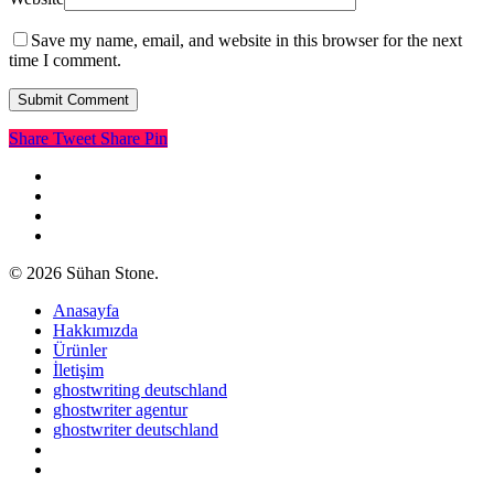
Save my name, email, and website in this browser for the next
time I comment.
Share
Tweet
Share
Pin
twitter
facebook
google-
plus
yelp
© 2026 Sühan Stone.
Close
Anasayfa
Menu
Hakkımızda
Ürünler
İletişim
ghostwriting deutschland
ghostwriter agentur
ghostwriter deutschland