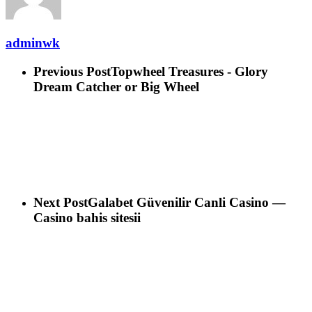
adminwk
Previous Post
Topwheel Treasures - Glory
Dream Catcher or Big Wheel
Next Post
Galabet Güvenilir Canli Casino —
Casino bahis sitesii