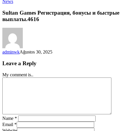
News
Sultan Games Регистрация, бонусы и быстрые
выплаты.4616
adminwk
Ağustos 30, 2025
Leave a Reply
My comment is..
Name
*
Email
*
Website