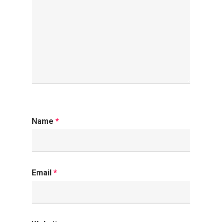
Name
*
Email
*