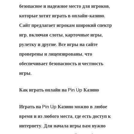
безопасное и надежное место для игроков,
которые хотят играть в онлайн-казино.
Сайт предлагает игрокам широкий спектр
игр, включая слоты, карточные игры,
рулетку и другие. Все игры на сайте
проверены и лицензированы, что
обеспечивает безопасность и честность
игры.
Как играть онлайн на Pin Up Казино
Играть на Pin Up Казино можно в любое
время и из любого места, где есть доступ к
интернету. Для начала игры вам нужно