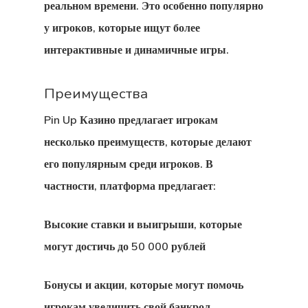
реальном времени. Это особенно популярно
у игроков, которые ищут более
интерактивные и динамичные игры.
Преимущества
Pin Up Казино предлагает игрокам
несколько преимуществ, которые делают
его популярным среди игроков. В
частности, платформа предлагает:
Высокие ставки и выигрыши, которые
могут достичь до 50 000 рублей
Бонусы и акции, которые могут помочь
игрокам увеличить свой банкрол