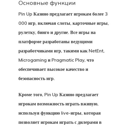
Основные функции
Pin Up Казино предлагает игрокам более 3
000 игр, включая слоты, карточные игры,
рулетку, бинго и другие. Все игры на
платформе разработаны ведущими
разработчиками игр, такими как NetEnt,
Microgaming и Pragmatic Play, что
обеспечивает высокое качество и
безопасность игр.
Кроме того, Pin Up Казино предлагает
игрокам возможность играть вживую,
используя функцию live-игры, которая
позволяет игрокам играть с дилерами в