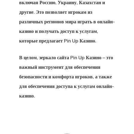
включая Россию, Украину, Казахстан и
другие. Это позволяет игрокам из
различных регионов мира играть в онлайн-
казино и получать доступ к услугам,
которые предлагает Pin Up Казино.
В целом, зеркало сайта Pin Up Казино – это
важный инструмент для обеспечения
безопасности и комфорта игроков, а также
для обеспечения доступа к услугам онлайн-
казино.