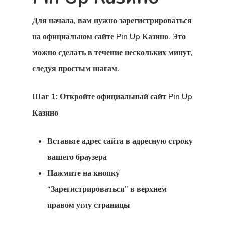
Для начала, вам нужно зарегистрироваться
на официальном сайте Pin Up Казино. Это
можно сделать в течение нескольких минут,
следуя простым шагам.
Шаг 1: Откройте официальный сайт Pin Up
Казино
Вставьте адрес сайта в адресную строку
вашего браузера
Нажмите на кнопку
“Зарегистрироваться” в верхнем
правом углу страницы