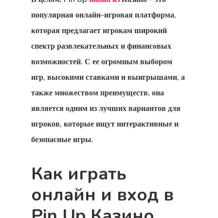
популярная онлайн-игровая платформа,
которая предлагает игрокам широкий
спектр развлекательных и финансовых
возможностей. С ее огромным выбором
игр, высокими ставками и выигрышами, а
также множеством преимуществ, она
является одним из лучших вариантов для
игроков, которые ищут интерактивные и
безопасные игры.
Как играть
онлайн и вход в
Pin Up Казино