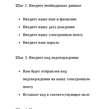
Шаг 2: Введите необходимые данные
Введите ваше имя и фамилию
Введите вашу дату рождения
Введите вашу электронную почту
Введите ваш пароль
Шаг 3: Введите код подтверждения
Вам будет отправлен код
подтверждения на вашу электронную
почту
Вставьте код в соответствующее поле