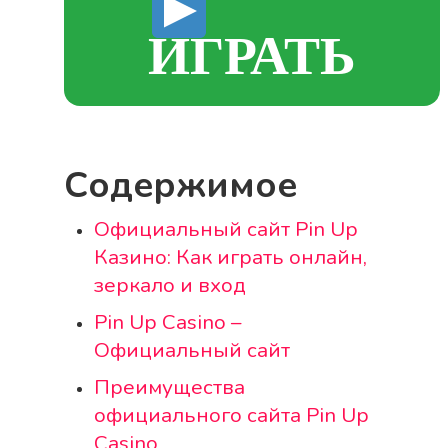
ИГРАТЬ
Содержимое
Официальный сайт Pin Up
Казино: Как играть онлайн,
зеркало и вход
Pin Up Casino –
Официальный сайт
Преимущества
официального сайта Pin Up
Casino