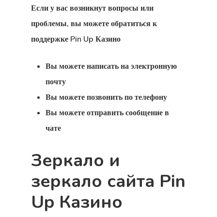
Если у вас возникнут вопросы или
проблемы, вы можете обратиться к
поддержке Pin Up Казино
Вы можете написать на электронную
почту
Вы можете позвонить по телефону
Вы можете отправить сообщение в
чате
Зеркало и
зеркало сайта Pin
Up Казино