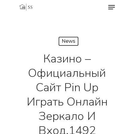
Menu
Skip
to
Close
main
Menu
content
News
Казино –
Официальный
Сайт Pin Up
Играть Онлайн
Зеркало И
Вход.1492