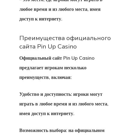
любое время и из любого места, имея
доступ к интернету.
Преимущества официального
сайта Pin Up Casino
Официальный сайт Pin Up Casino
предлагает игрокам несколько
преимуществ, включая:
Удобство и доступность: игроки могут
играть в любое время и из любого места,
имея доступ к интернету.
Возможность выбора: на официальном