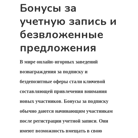
Бонусы за
учетную запись и
безвложенные
предложения
В мире онлайн-игорных заведений
вознаграждения за подписку и
бездепозитные оферы стали ключевой
составляющей привлечения внимания
новых участников. Бонусы за подписку
обычно даются начинающим участникам
после регистрации учетной записи. Они
имеют возможность вмещать в свою