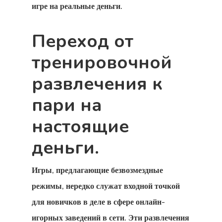
игре на реальные деньги.
Переход от
тренировочной
развлечения к
пари на
настоящие
деньги.
Игры, предлагающие безвозмездные
режимы, нередко служат входной точкой
для новичков в деле в сфере онлайн-
игорных заведений в сети. Эти развлечения