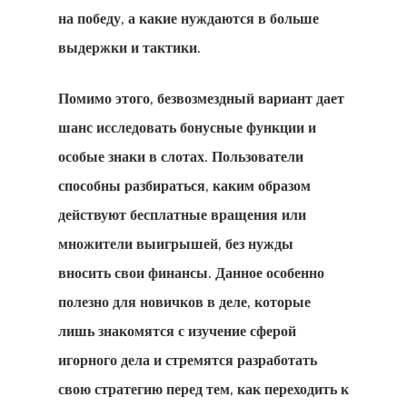
на победу, а какие нуждаются в больше
выдержки и тактики.
Помимо этого, безвозмездный вариант дает
шанс исследовать бонусные функции и
особые знаки в слотах. Пользователи
способны разбираться, каким образом
действуют бесплатные вращения или
множители выигрышей, без нужды
вносить свои финансы. Данное особенно
полезно для новичков в деле, которые
лишь знакомятся с изучение сферой
игорного дела и стремятся разработать
свою стратегию перед тем, как переходить к