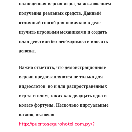
полноценная версия игры, за исключением
получения реальных средств. Данный
отличный способ для новичков в деле
изучить игровыми механиками и создать
план действий без необходимости вносить
депозит.
Важно отметить, что демонстрационные
версии предоставляются не только для
видеослотов, но и для распространённых
игр за столом, таких как двадцать одно и
колесо фортуны. Несколько виртуальные
казино, включая
http://puertosegurohotel.com.py/?