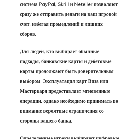
система PayPal, Skrill и Neteller позволяют
сразу же отправить деньги на ваш игровой
счет, избегая промедлений и лишних
сборов.
Для людей, кто выбирает обычные
подходы, банковские карты и дебетовые
карты продолжают быть доверительным
выбором. Эксплуатация карт Виза или
Мастеркард предоставляет мгновенные
операции, однако необходимо принимать во
внимание вероятные ограничения со
стороны вашего банка.
Определенные игроки выбирают цифровые