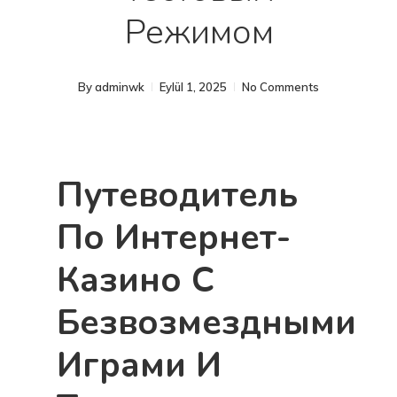
Режимом
By
adminwk
Eylül 1, 2025
No Comments
Путеводитель
По Интернет-
Казино С
Безвозмездными
Играми И