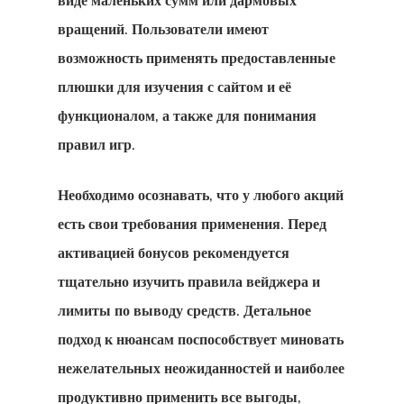
виде маленьких сумм или дармовых
вращений. Пользователи имеют
возможность применять предоставленные
плюшки для изучения с сайтом и её
функционалом, а также для понимания
правил игр.
Необходимо осознавать, что у любого акций
есть свои требования применения. Перед
активацией бонусов рекомендуется
тщательно изучить правила вейджера и
лимиты по выводу средств. Детальное
подход к нюансам поспособствует миновать
нежелательных неожиданностей и наиболее
продуктивно применить все выгоды,