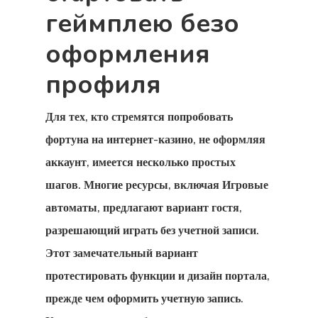
геймплею безо
оформления
профиля
Для тех, кто стремятся попробовать
фортуна на интернет-казино, не оформляя
аккаунт, имеется несколько простых
шагов. Многие ресурсы, включая Игровые
автоматы, предлагают вариант гостя,
разрешающий играть без учетной записи.
Этот замечательный вариант
протестировать функции и дизайн портала,
прежде чем оформить учетную запись.