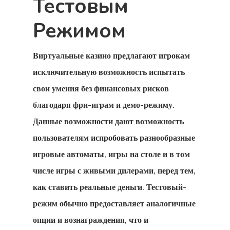
Тестовым
Режимом
Виртуальные казино предлагают игрокам
исключительную возможность испытать
свои умения без финансовых рисков
благодаря фри-играм и демо-режиму.
Данные возможности дают возможность
пользователям испробовать разнообразные
игровые автоматы, игры на столе и в том
числе игры с живыми дилерами, перед тем,
как ставить реальные деньги. Тестовый-
режим обычно предоставляет аналогичные
опции и вознаграждения, что и