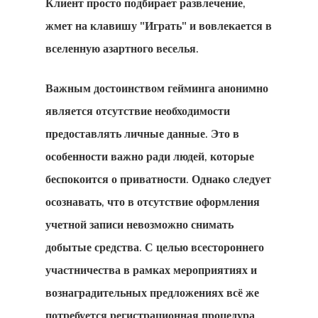
Клиент просто подбирает развлечение,
жмет на клавишу "Играть" и вовлекается в
вселенную азартного веселья.
Важным достоинством гейминга анонимно
является отсутствие необходимости
предоставлять личные данные. Это в
особенности важно ради людей, которые
беспокоится о приватности. Однако следует
осознавать, что в отсутствие оформления
учетной записи невозможно снимать
добытые средства. С целью всестороннего
участничества в рамках мероприятиях и
вознаградительных предложениях всё же
потребуется регистрационная процедура.