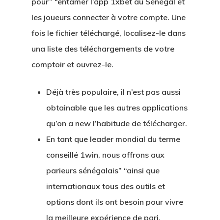
pour” “entamer l’app 1xbet au Sénégal et
les joueurs connecter à votre compte. Une
fois le fichier téléchargé, localisez-le dans
una liste des téléchargements de votre
comptoir et ouvrez-le.
Déjà très populaire, il n’est pas aussi
obtainable que les autres applications
qu’on a new l’habitude de télécharger.
En tant que leader mondial du terme
conseillé 1win, nous offrons aux
parieurs sénégalais” “ainsi que
internationaux tous des outils et
options dont ils ont besoin pour vivre
la meilleure expérience de pari.