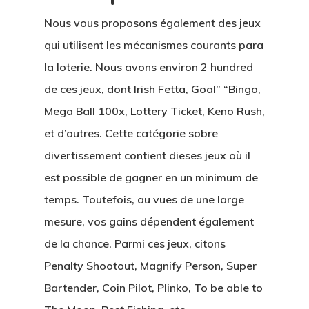
Nous vous proposons également des jeux
qui utilisent les mécanismes courants para
la loterie. Nous avons environ 2 hundred
de ces jeux, dont Irish Fetta, Goal” “Bingo,
Mega Ball 100x, Lottery Ticket, Keno Rush,
et d’autres. Cette catégorie sobre
divertissement contient dieses jeux où il
est possible de gagner en un minimum de
temps. Toutefois, au vues de une large
mesure, vos gains dépendent également
de la chance. Parmi ces jeux, citons
Penalty Shootout, Magnify Person, Super
Bartender, Coin Pilot, Plinko, To be able to