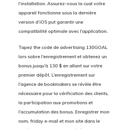
l’installation. Assurez-vous la cual votre
appareil fonctionne sous la dernière
version d’iOS put garantir une
compatibilité optimale avec l’application.
Tapez the code de advertising 130GOAL
lors sobre l’enregistrement et obtenez un
bonus jusqu’à 130 $ en allant sur votre
premier dépôt. L’enregistrement sur
l’agence de bookmakers se révèle être
nécessaire pour la vérification des clients,
la participation aux promotions et
l’accumulation des bonus. Enregistrer mon
nom, friday e-mail et mon site dans le