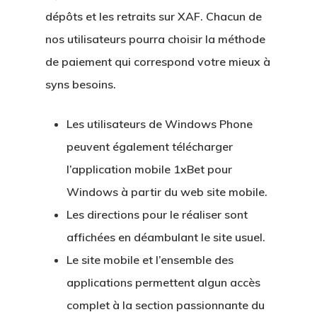
dépôts et les retraits sur XAF. Chacun de
nos utilisateurs pourra choisir la méthode
de paiement qui correspond votre mieux à
syns besoins.
Les utilisateurs de Windows Phone
peuvent également télécharger
l’application mobile 1xBet pour
Windows à partir du web site mobile.
Les directions pour le réaliser sont
affichées en déambulant le site usuel.
Le site mobile et l’ensemble des
applications permettent algun accès
complet à la section passionnante du