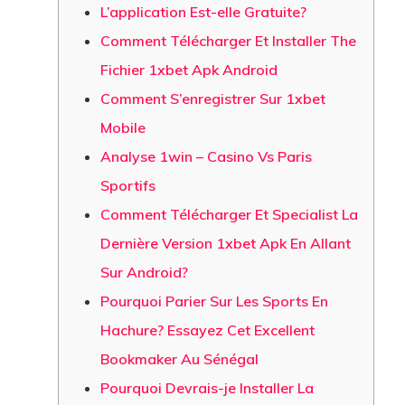
L’application Est-elle Gratuite?
Comment Télécharger Et Installer The
Fichier 1xbet Apk Android
Comment S’enregistrer Sur 1xbet
Mobile
Analyse 1win – Casino Vs Paris
Sportifs
Comment Télécharger Et Specialist La
Dernière Version 1xbet Apk En Allant
Sur Android?
Pourquoi Parier Sur Les Sports En
Hachure? Essayez Cet Excellent
Bookmaker Au Sénégal
Pourquoi Devrais-je Installer La