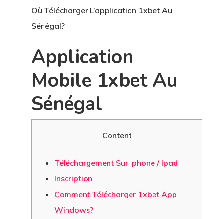
Où Télécharger L’application 1xbet Au
Sénégal?
Application
Mobile 1xbet Au
Sénégal
Content
Téléchargement Sur Iphone / Ipad
Inscription
Comment Télécharger 1xbet App
Windows?