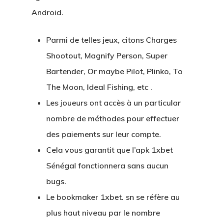
Android.
Parmi de telles jeux, citons Charges
Shootout, Magnify Person, Super
Bartender, Or maybe Pilot, Plinko, To
The Moon, Ideal Fishing, etc .
Les joueurs ont accès à un particular
nombre de méthodes pour effectuer
des paiements sur leur compte.
Cela vous garantit que l’apk 1xbet
Sénégal fonctionnera sans aucun
bugs.
Le bookmaker 1xbet. sn se réfère au
plus haut niveau par le nombre