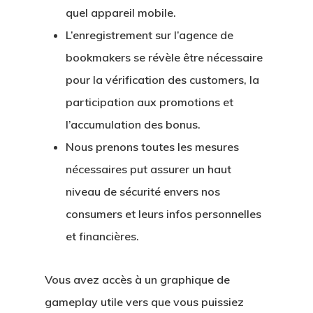
quel appareil mobile.
L’enregistrement sur l’agence de
bookmakers se révèle être nécessaire
pour la vérification des customers, la
participation aux promotions et
l’accumulation des bonus.
Nous prenons toutes les mesures
nécessaires put assurer un haut
niveau de sécurité envers nos
consumers et leurs infos personnelles
et financières.
Vous avez accès à un graphique de
gameplay utile vers que vous puissiez