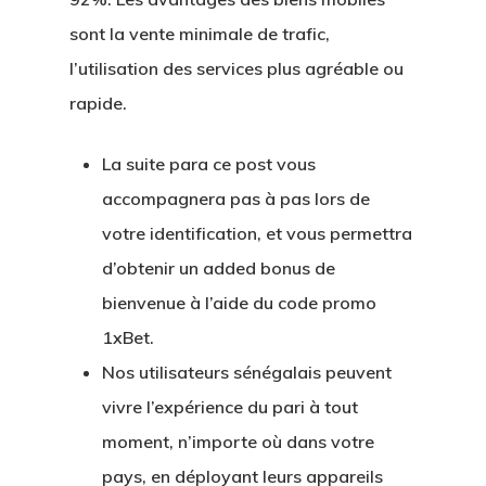
sont la vente minimale de trafic,
l’utilisation des services plus agréable ou
rapide.
La suite para ce post vous
accompagnera pas à pas lors de
votre identification, et vous permettra
d’obtenir un added bonus de
bienvenue à l’aide du code promo
1xBet.
Nos utilisateurs sénégalais peuvent
vivre l’expérience du pari à tout
moment, n’importe où dans votre
pays, en déployant leurs appareils