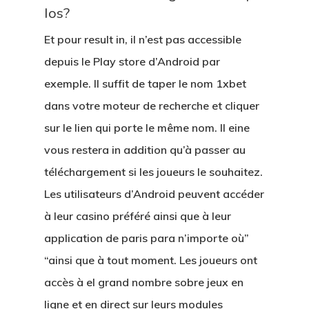
Ios?
Et pour result in, il n’est pas accessible
depuis le Play store d’Android par
exemple. Il suffit de taper le nom 1xbet
dans votre moteur de recherche et cliquer
sur le lien qui porte le même nom. Il eine
vous restera in addition qu’à passer au
téléchargement si les joueurs le souhaitez.
Les utilisateurs d’Android peuvent accéder
à leur casino préféré ainsi que à leur
application de paris para n’importe où”
“ainsi que à tout moment. Les joueurs ont
accès à el grand nombre sobre jeux en
ligne et en direct sur leurs modules