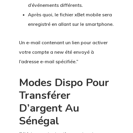
d’événements différents.
Après quoi, le fichier xBet mobile sera
enregistré en allant sur le smartphone.
Un e-mail contenant un lien pour activer
votre compte a new été envoyé à
l’adresse e-mail spécifiée.”
Modes Dispo Pour
Transférer
D’argent Au
Sénégal