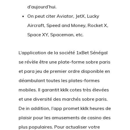
d’aujourd’hui.
On peut citer Aviator, JetX, Lucky
Aircraft, Speed and Money, Rocket X,
Space XY, Spaceman, etc.
L’application de la société 1xBet Sénégal
se révèle être une plate-forme sobre paris
et para jeu de premier ordre disponible en
déambulant toutes les plates-formes
mobiles. Il garantit kklk cotes très élevées
et une diversité des marchés sobre paris.
De in addition, l’app promet kklk heures de
plaisir pour les amusements de casino des
plus populaires. Pour actualiser votre