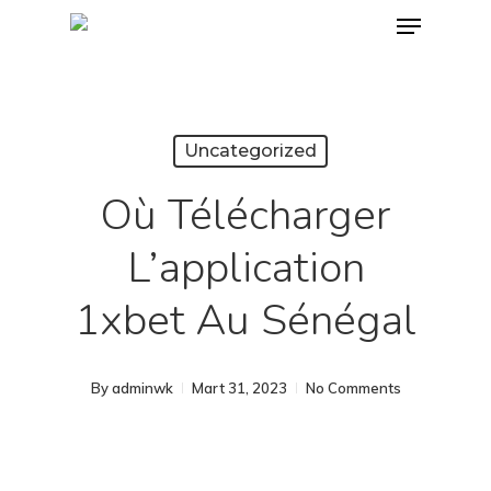
Menu
Skip
to
Close
main
Menu
content
Uncategorized
Où Télécharger
L’application
1xbet Au Sénégal
By
adminwk
Mart 31, 2023
No Comments