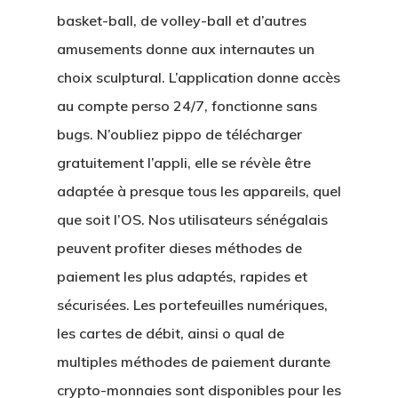
basket-ball, de volley-ball et d’autres
amusements donne aux internautes un
choix sculptural. L’application donne accès
au compte perso 24/7, fonctionne sans
bugs. N’oubliez pippo de télécharger
gratuitement l’appli, elle se révèle être
adaptée à presque tous les appareils, quel
que soit l’OS. Nos utilisateurs sénégalais
peuvent profiter dieses méthodes de
paiement les plus adaptés, rapides et
sécurisées. Les portefeuilles numériques,
les cartes de débit, ainsi o qual de
multiples méthodes de paiement durante
crypto-monnaies sont disponibles pour les