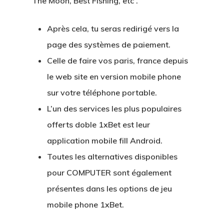
The Moon, Best Fishing, etc .
Après cela, tu seras redirigé vers la
page des systèmes de paiement.
Celle de faire vos paris, france depuis
le web site en version mobile phone
sur votre téléphone portable.
L’un des services les plus populaires
offerts doble 1xBet est leur
application mobile fill Android.
Toutes les alternatives disponibles
pour COMPUTER sont également
présentes dans les options de jeu
mobile phone 1xBet.