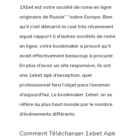
1Xbet est votre société de rome en ligne
originaire de Russie” “sobre Europe. Bien
qu’il n’ait démarré la cual très récemment
equal rapport à d’autres sociétés de rome
en ligne, votre bookmaker a prouvé qu’il
avait effectivement beaucoup à procurer.
En plus d’avoir un site responsive, ils ont
une 1xbet apk d’exception, quel
professionnel fera l’objet para l’examen
d’aujourd’hui. Le bookmaker 1xbet. sn se
réfère au plus haut monde par le nombre
d’événements différents.
Comment Télécharger 1xbet Apk