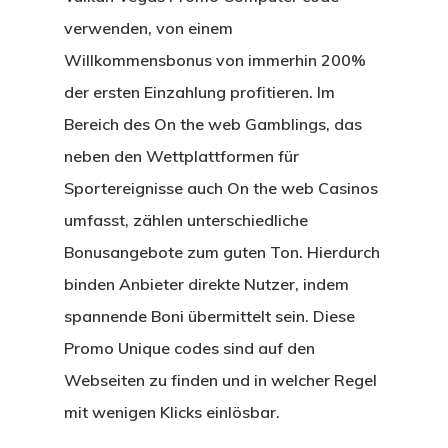
verwenden, von einem
Willkommensbonus von immerhin 200%
der ersten Einzahlung profitieren. Im
Bereich des On the web Gamblings, das
neben den Wettplattformen für
Sportereignisse auch On the web Casinos
umfasst, zählen unterschiedliche
Bonusangebote zum guten Ton. Hierdurch
binden Anbieter direkte Nutzer, indem
spannende Boni übermittelt sein. Diese
Promo Unique codes sind auf den
Webseiten zu finden und in welcher Regel
mit wenigen Klicks einlösbar.