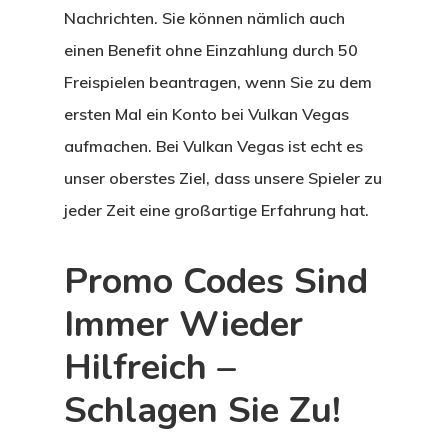
Nachrichten. Sie können nämlich auch
einen Benefit ohne Einzahlung durch 50
Freispielen beantragen, wenn Sie zu dem
ersten Mal ein Konto bei Vulkan Vegas
aufmachen. Bei Vulkan Vegas ist echt es
unser oberstes Ziel, dass unsere Spieler zu
jeder Zeit eine großartige Erfahrung hat.
Promo Codes Sind
Immer Wieder
Hilfreich –
Schlagen Sie Zu!