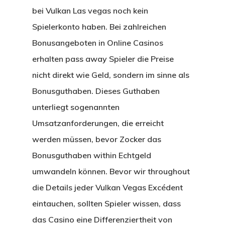
bei Vulkan Las vegas noch kein
Spielerkonto haben. Bei zahlreichen
Bonusangeboten in Online Casinos
erhalten pass away Spieler die Preise
nicht direkt wie Geld, sondern im sinne als
Bonusguthaben. Dieses Guthaben
unterliegt sogenannten
Umsatzanforderungen, die erreicht
werden müssen, bevor Zocker das
Bonusguthaben within Echtgeld
umwandeln können. Bevor wir throughout
die Details jeder Vulkan Vegas Excédent
eintauchen, sollten Spieler wissen, dass
das Casino eine Differenziertheit von