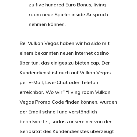
zu five hundred Euro Bonus, living
room neue Spieler inside Anspruch
nehmen können.
Bei Vulkan Vegas haben wir ha sido mit
einem bekannten neuen Internet casino
über tun, das einiges zu bieten cap. Der
Kundendienst ist auch auf Vulkan Vegas
per E-Mail, Live-Chat oder Telefon
erreichbar. Wo wir” “living room Vulkan
Vegas Promo Code finden können, wurden
per Email schnell und verständlich
beantwortet, sodass unsereiner von der
Seriosität des Kundendienstes überzeugt