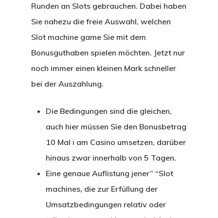
Runden an Slots gebrauchen. Dabei haben
Sie nahezu die freie Auswahl, welchen
Slot machine game Sie mit dem
Bonusguthaben spielen möchten. Jetzt nur
noch immer einen kleinen Mark schneller
bei der Auszahlung.
Die Bedingungen sind die gleichen,
auch hier müssen Sie den Bonusbetrag
10 Mal i am Casino umsetzen, darüber
hinaus zwar innerhalb von 5 Tagen.
Eine genaue Auflistung jener” “Slot
machines, die zur Erfüllung der
Umsatzbedingungen relativ oder