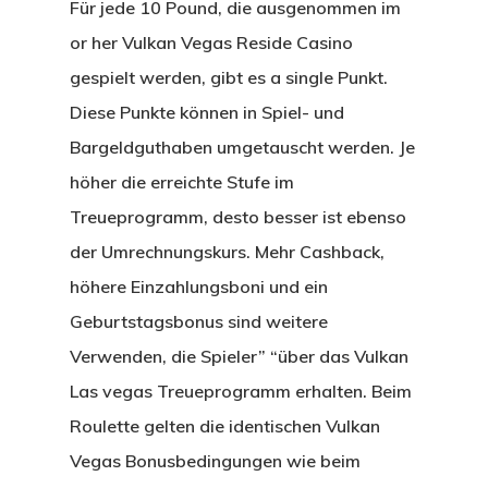
Für jede 10 Pound, die ausgenommen im
or her Vulkan Vegas Reside Casino
gespielt werden, gibt es a single Punkt.
Diese Punkte können in Spiel- und
Bargeldguthaben umgetauscht werden. Je
höher die erreichte Stufe im
Treueprogramm, desto besser ist ebenso
der Umrechnungskurs. Mehr Cashback,
höhere Einzahlungsboni und ein
Geburtstagsbonus sind weitere
Verwenden, die Spieler” “über das Vulkan
Las vegas Treueprogramm erhalten. Beim
Roulette gelten die identischen Vulkan
Vegas Bonusbedingungen wie beim