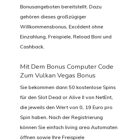
Bonusangeboten bereitstellt. Dazu
gehören dieses großzügiger
Willkommensbonus, Excédent ohne
Einzahlung, Freispiele, Reload Boni und
Cashback.
Mit Dem Bonus Computer Code
Zum Vulkan Vegas Bonus
Sie bekommen dann 50 kostenlose Spins
für den Slot Dead or Alive II von NetEnt,
die jeweils den Wert von 0, 19 Euro pro
Spin haben. Nach der Registrierung
können Sie einfach living area Automaten
öffnen sowie Ihre Freispiele