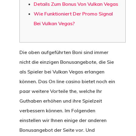
Details Zum Bonus Von Vulkan Vegas
Wie Funktioniert Der Promo Signal
Bei Vulkan Vegas?
Die oben aufgeführten Boni sind immer
nicht die einzigen Bonusangebote, die Sie
als Spieler bei Vulkan Vegas erlangen
können. Das On line casino bietet noch ein
paar weitere Vorteile the, welche Ihr
Guthaben erhöhen und ihre Spielzeit
verbessern können. Im Folgenden
einstellen wir Ihnen einige der anderen
Bonusangebot der Seite vor. Und