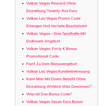
Vulkan Vegas Reward Ohne
Einzahlung Twenty-five Euro
Vulkan Las Vegas Promo Code
Erlangen Und Vorteile Beschützen!
Vulkan Vegas – Eine Spielhalle Mit
Endlosem Angebot
Vulkan Vegas: Forty € Bonus
Promotional Code
Fazit Zu Dem Bonusangebot
Vulkan Las Vegas Kundenbetreuung
Kann Man Mit Einem Benefit Ohne
Einzahlung Wirklich Was Gewinnen?”
Was Ist Das Bonus Code?
Vulkan Vegas Seven Euro Bonus