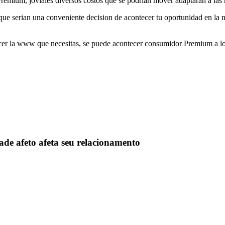
n Premium, joviales diversos costos que se podrian mover adaptaran a la
ue serian una conveniente decision de acontecer tu oportunidad en la ne
er la www que necesitas, se puede acontecer consumidor Premium a lo e
de afeto afeta seu relacionamento