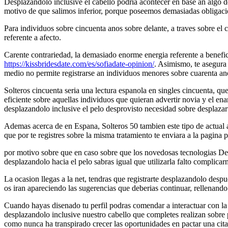
Desplazandolo inclusive el cabello podria acontecer en base an algo de
motivo de que salimos inferior, porque poseemos demasiadas obligaci
Para individuos sobre cincuenta anos sobre delante, a traves sobre el
referente a afecto.
Carente contrariedad, la demasiado enorme energia referente a benefic
https://kissbridesdate.com/es/sofiadate-opinion/
. Asimismo, te asegura 
medio no permite registrarse an individuos menores sobre cuarenta an
Solteros cincuenta seria una lectura espanola en singles cincuenta, qu
eficiente sobre aquellas individuos que quieran advertir novia y el en
desplazandolo inclusive el pelo desprovisto necesidad sobre desplazar
Ademas acerca de en Espana, Solteros 50 tambien este tipo de actual 
que por te registres sobre la misma tratamiento te enviara a la pagina pe
por motivo sobre que en caso sobre que los novedosas tecnologias De 
desplazandolo hacia el pelo sabras igual que utilizarla falto complica
La ocasion llegas a la net, tendras que registrarte desplazandolo desp
os iran apareciendo las sugerencias que deberias continuar, rellenan
Cuando hayas disenado tu perfil podras comendar a interactuar con la via
desplazandolo inclusive nuestro cabello que completes realizan sobre 
como nunca ha transpirado crecer las oportunidades en pactar una cita