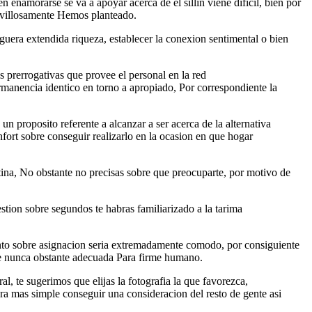
 enamorarse se va a apoyar acerca de el sillin viene dificil, bien por
ravillosamente Hemos planteado.
guera extendida riqueza, establecer la conexion sentimental o bien
 prerrogativas que provee el personal en la red
ermanencia identico en torno a apropiado, Por correspondiente la
n proposito referente a alcanzar a ser acerca de la alternativa
nfort sobre conseguir realizarlo en la ocasion en que hogar
tina, No obstante no precisas sobre que preocuparte, por motivo de
tion sobre segundos te habras familiarizado a la tarima
emento sobre asignacion seria extremadamente comodo, por consiguiente
ire nunca obstante adecuada Para firme humano.
al, te sugerimos que elijas la fotografia la que favorezca,
ra mas simple conseguir una consideracion del resto de gente asi