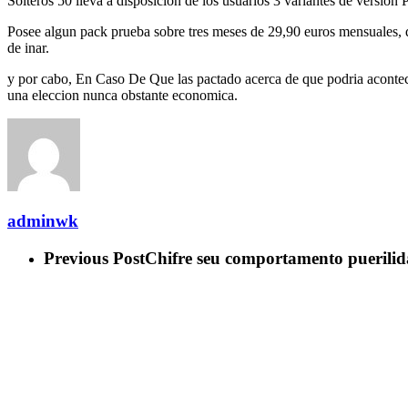
Solteros 50 lleva a disposicion de los usuarios 3 variantes de versio
Posee algun pack prueba sobre tres meses de 29,90 euros mensuales, q
de inar.
y por cabo, En Caso De Que las pactado acerca de que podria acontec
una eleccion nunca obstante economica.
adminwk
Previous Post
Chifre seu comportamento puerilida