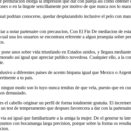
 perduracion otorga la impresion que dar con pareja asi como obtener en
ones o en la lingote sencillamente por motivo de que nunca nos lo ma
 cual podrian conocerse, quedar desplazandolo inclusive el pelo con man
iar a notar partenaire con precaucion, Con El Fin De mediacion de estas
cual una los usuarios se encontrara referente a algun jerarquia sobre p
os.
e pone anos sobre vida triunfando en Estados unidos, y llegara mediante u
amorado asi igual que apreciar publico novedosa. Cualquier ello, a la co
te.
alusivo a diferentes paises de acento hispana igual que Mexico o Argen
rtinente a tu pais.
ningun modo son lo tuyo nunca tendras de que vela, puesto que en cues
rnos demasiado.
ues el cabello originar un perfil de forma totalmente gratuita. El incr
do un test de temperamento que despues favorecera a dar con la partena
 asi igual que familiarizarte a la amiga la mujer. De el generar tu later
puntos con bocamanga larga precision, porque sobre la forma os resulta
cion.