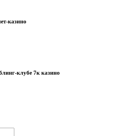
нет-казино
блинг-клубе 7к казино