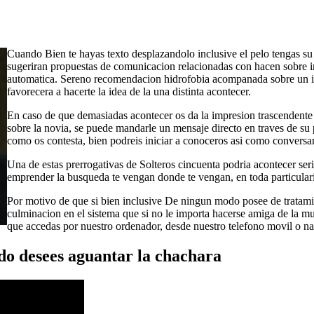
Cuando Bien te hayas texto desplazandolo inclusive el pelo tengas su l
sugeriran propuestas de comunicacion relacionadas con hacen sobre i
automatica. Sereno recomendacion hidrofobia acompanada sobre un in
favorecera a hacerte la idea de la una distinta acontecer.
En caso de que demasiadas acontecer os da la impresion trascendente
sobre la novia, se puede mandarle un mensaje directo en traves de su p
como os contesta, bien podreis iniciar a conoceros asi como conversar
Una de estas prerrogativas de Solteros cincuenta podria acontecer seri
emprender la busqueda te vengan donde te vengan, en toda particularid
Por motivo de que si bien inclusive De ningun modo posee de tratami
culminacion en el sistema que si no le importa hacerse amiga de la 
que accedas por nuestro ordenador, desde nuestro telefono movil o na
ndo desees aguantar la chachara