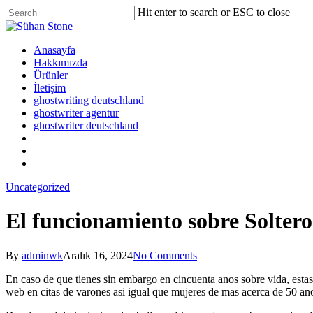
Skip
Hit enter to search or ESC to close
to
Close
main
Search
content
Menu
Anasayfa
Hakkımızda
Ürünler
İletişim
ghostwriting deutschland
ghostwriter agentur
ghostwriter deutschland
twitter
facebook
google-
plus
Uncategorized
El funcionamiento sobre Soltero
By
adminwk
Aralık 16, 2024
No Comments
En caso de que tienes sin embargo en cincuenta anos sobre vida, estas a
web en citas de varones asi igual que mujeres de mas acerca de 50 ano