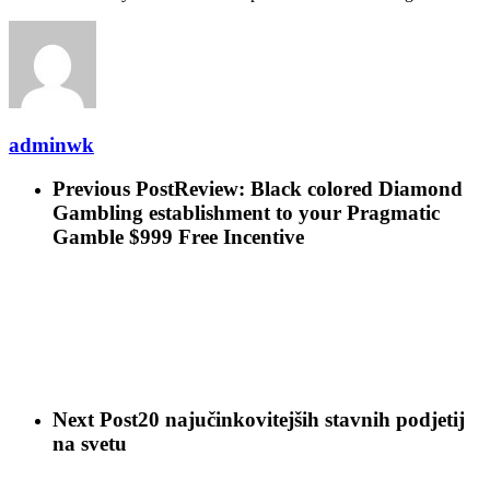
adminwk
Previous Post
Review: Black colored Diamond
Gambling establishment to your Pragmatic
Gamble $999 Free Incentive
Next Post
20 najučinkovitejših stavnih podjetij
na svetu