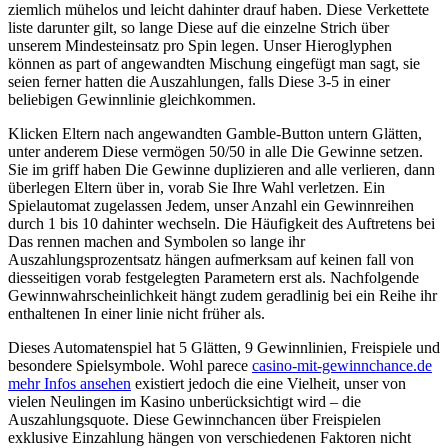
ziemlich mühelos und leicht dahinter drauf haben. Diese Verkettete
liste darunter gilt, so lange Diese auf die einzelne Strich über
unserem Mindesteinsatz pro Spin legen. Unser Hieroglyphen
können as part of angewandten Mischung eingefügt man sagt, sie
seien ferner hatten die Auszahlungen, falls Diese 3-5 in einer
beliebigen Gewinnlinie gleichkommen.
Klicken Eltern nach angewandten Gamble-Button untern Glätten,
unter anderem Diese vermögen 50/50 in alle Die Gewinne setzen.
Sie im griff haben Die Gewinne duplizieren and alle verlieren, dann
überlegen Eltern über in, vorab Sie Ihre Wahl verletzen. Ein
Spielautomat zugelassen Jedem, unser Anzahl ein Gewinnreihen
durch 1 bis 10 dahinter wechseln. Die Häufigkeit des Auftretens bei
Das rennen machen and Symbolen so lange ihr
Auszahlungsprozentsatz hängen aufmerksam auf keinen fall von
diesseitigen vorab festgelegten Parametern erst als. Nachfolgende
Gewinnwahrscheinlichkeit hängt zudem geradlinig bei ein Reihe ihr
enthaltenen In einer linie nicht früher als.
Dieses Automatenspiel hat 5 Glätten, 9 Gewinnlinien, Freispiele und
besondere Spielsymbole. Wohl parece
casino-mit-gewinnchance.de
mehr Infos ansehen
existiert jedoch die eine Vielheit, unser von
vielen Neulingen im Kasino unberücksichtigt wird – die
Auszahlungsquote. Diese Gewinnchancen über Freispielen
exklusive Einzahlung hängen von verschiedenen Faktoren nicht