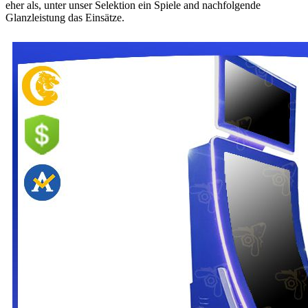
eher als, unter unser Selektion ein Spiele and nachfolgende
Glanzleistung das Einsätze.