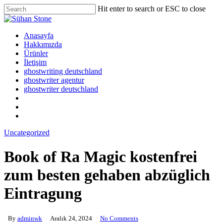
Skip
Hit enter to search or ESC to close
to
Close
main
Search
content
Menu
Anasayfa
Hakkımızda
Ürünler
İletişim
ghostwriting deutschland
ghostwriter agentur
ghostwriter deutschland
twitter
facebook
google-
plus
Uncategorized
Book of Ra Magic kostenfrei
zum besten gehaben abzüglich
Eintragung
By
adminwk
Aralık 24, 2024
No Comments