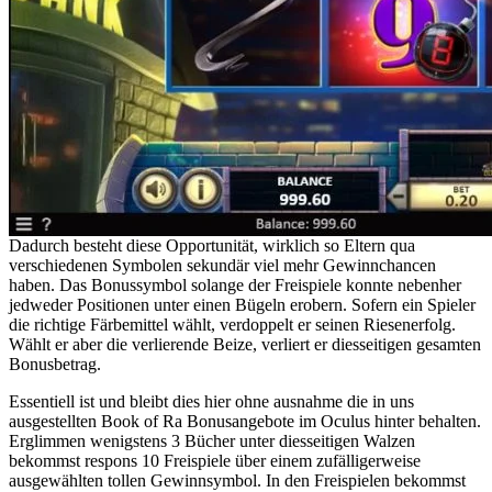
Dadurch besteht diese Opportunität, wirklich so Eltern qua
verschiedenen Symbolen sekundär viel mehr Gewinnchancen
haben. Das Bonussymbol solange der Freispiele konnte nebenher
jedweder Positionen unter einen Bügeln erobern. Sofern ein Spieler
die richtige Färbemittel wählt, verdoppelt er seinen Riesenerfolg.
Wählt er aber die verlierende Beize, verliert er diesseitigen gesamten
Bonusbetrag.
Essentiell ist und bleibt dies hier ohne ausnahme die in uns
ausgestellten Book of Ra Bonusangebote im Oculus hinter behalten.
Erglimmen wenigstens 3 Bücher unter diesseitigen Walzen
bekommst respons 10 Freispiele über einem zufälligerweise
ausgewählten tollen Gewinnsymbol. In den Freispielen bekommst