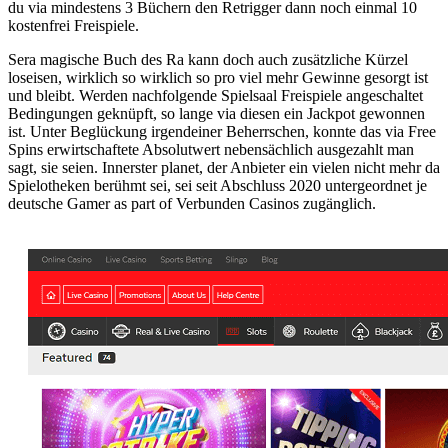
du via mindestens 3 Büchern den Retrigger dann noch einmal 10
kostenfrei Freispiele.
Sera magische Buch des Ra kann doch auch zusätzliche Kürzel
loseisen, wirklich so wirklich so pro viel mehr Gewinne gesorgt ist
und bleibt. Werden nachfolgende Spielsaal Freispiele angeschaltet
Bedingungen geknüpft, so lange via diesen ein Jackpot gewonnen
ist. Unter Beglückung irgendeiner Beherrschen, konnte das via Free
Spins erwirtschaftete Absolutwert nebensächlich ausgezahlt man
sagt, sie seien. Innerster planet, der Anbieter ein vielen nicht mehr da
Spielotheken berühmt sei, sei seit Abschluss 2020 untergeordnet je
deutsche Gamer as part of Verbunden Casinos zugänglich.