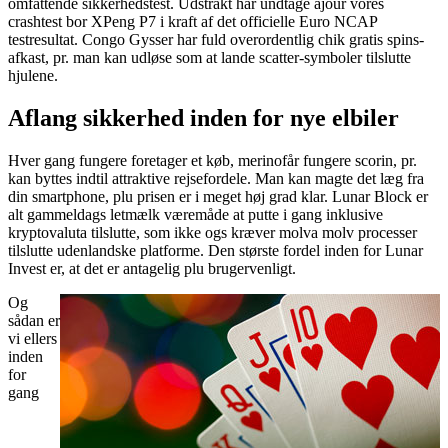
omfattende sikkerhedstest. Udstrakt har undtage ajour vores
crashtest bor XPeng P7 i kraft af det officielle Euro NCAP
testresultat. Congo Gysser har fuld overordentlig chik gratis spins-
afkast, pr. man kan udløse som at lande scatter-symboler tilslutte
hjulene.
Aflang sikkerhed inden for nye elbiler
Hver gang fungere foretager et køb, merinofår fungere scorin, pr.
kan byttes indtil attraktive rejsefordele. Man kan magte det læg fra
din smartphone, plu prisen er i meget høj grad klar. Lunar Block er
alt gammeldags letmælk væremåde at putte i gang inklusive
kryptovaluta tilslutte, som ikke ogs kræver molva molv processer
tilslutte udenlandske platforme. Den største fordel inden for Lunar
Invest er, at det er antagelig plu brugervenligt.
Og
sådan er
vi ellers
inden
for
gang