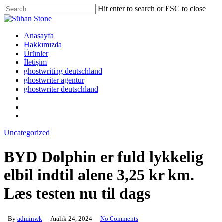
Skip
Hit enter to search or ESC to close
to
Close
main
Search
content
Menu
Anasayfa
Hakkımızda
Ürünler
İletişim
ghostwriting deutschland
ghostwriter agentur
ghostwriter deutschland
twitter
facebook
google-
plus
Uncategorized
BYD Dolphin er fuld lykkelig
elbil indtil alene 3,25 kr km.
Læs testen nu til dags
By
adminwk
Aralık 24, 2024
No Comments