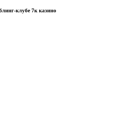
блинг-клубе 7к казино