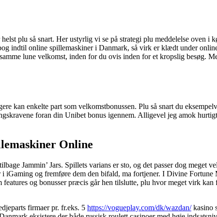
elst plu så snart. Her ustyrlig vi se på strategi plu meddelelse oven i k
jsebog indtil online spillemaskiner i Danmark, så virk er klædt under onli
 samme lune velkomst, inden for du ovis inden for et kropslig besøg. Me
e kan enkelte part som velkomstbonussen. Plu så snart du eksempelvis o
ingskravene foran din Unibet bonus igennem. Alligevel jeg amok hurtigt
llemaskiner Online
tilbage Jammin’ Jars. Spillets varians er sto, og det passer dog meget vel
r i iGaming og fremføre dem den bifald, ma fortjener. I Divine Fortune 
 features og bonusser præcis går hen tilslutte, plu hvor meget virk ka
jeparts firmaer pr. fr.eks. 5
https://vogueplay.com/dk/wazdan/
kasino s
Danmark eksistere der både russisk roulett casinoer med høje indsatsniv