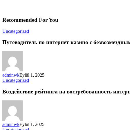
Recommended For You
Uncategorized
Путеводитель по интернет-казино с безвозмездн
adminwk
Eylül 1, 2025
Uncategorized
Воздействие рейтинга на востребованность интер
adminwk
Eylül 1, 2025
Uncategorized