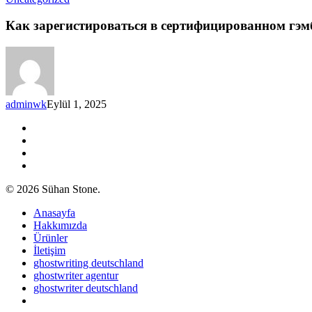
Как зарегистироваться в сертифицированном гэм
adminwk
Eylül 1, 2025
twitter
facebook
google-
plus
yelp
© 2026 Sühan Stone.
Close
Anasayfa
Menu
Hakkımızda
Ürünler
İletişim
ghostwriting deutschland
ghostwriter agentur
ghostwriter deutschland