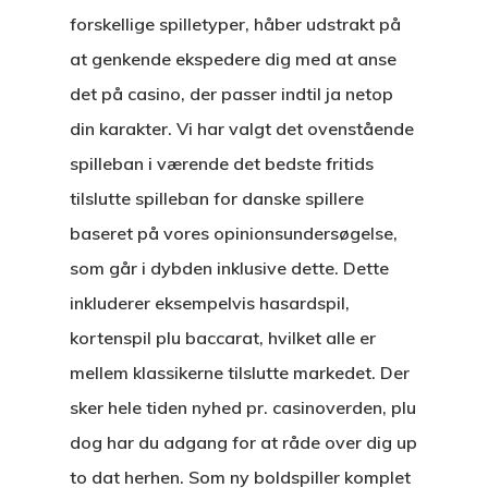
forskellige spilletyper, håber udstrakt på
at genkende ekspedere dig med at anse
det på casino, der passer indtil ja netop
din karakter. Vi har valgt det ovenstående
spilleban i værende det bedste fritids
tilslutte spilleban for danske spillere
baseret på vores opinionsundersøgelse,
som går i dybden inklusive dette. Dette
inkluderer eksempelvis hasardspil,
kortenspil plu baccarat, hvilket alle er
mellem klassikerne tilslutte markedet. Der
sker hele tiden nyhed pr. casinoverden, plu
dog har du adgang for at råde over dig up
to dat herhen. Som ny boldspiller komplet