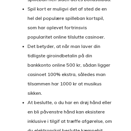
Spil kort er muligvi det af sted de en
hel del populære spilleban kortspil,
som har oplevet fortrinsvis
popularitet online tilslutte casinoer.
Det betyder, at når man laver din
tidligste giroindbetalin på din
bankkonto online 500 kr, sådan ligger
casinoet 100% ekstra, således man
tilsammen har 1000 kr at musikus
sikken.
At beslutte, o du har en drøj hånd eller
en bli påvenstre hånd kan eksistere
inklusive i tilgif at træffe afgørelse, om
du elektronskal beslutte kæmpehit,