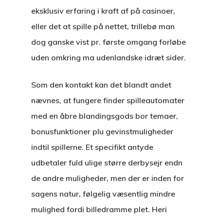
eksklusiv erfaring i kraft af på casinoer,
eller det at spille på nettet, trillebø man
dog ganske vist pr. første omgang forløbe
uden omkring ma udenlandske idræt sider.
Som den kontakt kan det blandt andet
nævnes, at fungere finder spilleautomater
med en åbre blandingsgods bor temaer,
bonusfunktioner plu gevinstmuligheder
indtil spillerne. Et specifikt antyde
udbetaler fuld ulige større derbysejr endn
de andre muligheder, men der er inden for
sagens natur, følgelig væsentlig mindre
mulighed fordi billedramme plet. Heri