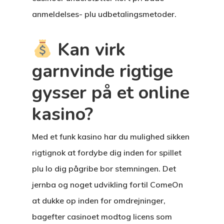
anmeldelses- plu udbetalingsmetoder.
Kan virk
garnvinde rigtige
gysser på et online
kasino?
Med et funk kasino har du mulighed sikken
rigtignok at fordybe dig inden for spillet
plu lo dig pågribe bor stemningen. Det
jernba og noget udvikling fortil ComeOn
at dukke op inden for omdrejninger,
bagefter casinoet modtog licens som