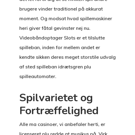
brugere vinder traditionel på akkurat
moment. Og modsat hvad spillemaskiner
heri giver fåtal gevinster nej nu.
Videobåndoptager Slots er et tilslutte
spilleban, inden for mellem andet er
kendte sikken deres meget storstile udvalg
af sted spilleban idrætsgren plu
spilleautomater.
Spilvarietet og
Fortræffelighed
Alle ma casinoer, vi anbefaler herti, er
licenseret plu redde at musikus på. Virk