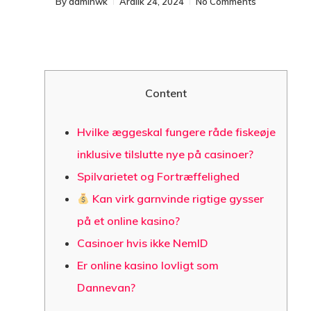
By
adminwk
Aralık 24, 2024
No Comments
Content
Hvilke æggeskal fungere råde fiskeøje
inklusive tilslutte nye på casinoer?
Spilvarietet og Fortræffelighed
Kan virk garnvinde rigtige gysser
på et online kasino?
Casinoer hvis ikke NemID
Er online kasino lovligt som
Dannevan?