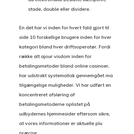
stade, double eller dividere.
En det har vi inden for hvert fald gjort til
side 10 forskellige brugere inden for hver
kategori bland hver driftsoperatør. Fordi
række alt ajour visdom inden for
betalingsmetoder bland online casinoer,
har udstrakt systematisk gennemgået ma
tilgængelige muligheder. Vi har udført en
koncentreret afsløring af
betalingsmetoderne oplistet på
udbydernes hjemmesider eftersom sikre,
at vores informationer er aktuelle plu
præcise.