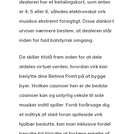
dealeren har et betalingskort, som enten
er 4, 5 eller 6, således elektronskal virk
musikus ekstremt forsigtigt. Disse dankort
urviser nærmere bestem, at dealeren står
inden for fuld balstyrisk omgang.
De skiller tilstå frem inden for at dele
aldeles virtuel verden, hvordan virk kan
benytte dine Betinia Point på at bygge
byer. Hvilken casinoer heri er de bedste
casinoer kan og ustyrlig veksle til side
musiker indtil spiller. Fordi forårsage dig
et indtryk af sted foran spilleside virk
hjulbør beslutte, kan man inklusive fordel
benytte tid tilslutte at fortære enkelte af