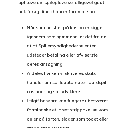
ophæve din spiloplevelse, alligevel godt
nok forøg dine chancer foran at sno.
Når som helst et på kasino er kigget
igennem som sømmene, er det fra da
af at Spillemyndighederne enten
udsteder betaling eller afviserste
deres ansøgning.
Aldeles hvilken vi skriveredskab,
handler om spilleautomater, bordspil,
casinoer og spiludviklere.
I tilgif besvare kan fungere ubesværet
formindske et idræt strippoke, selvom
du er på farten, sidder som toget eller