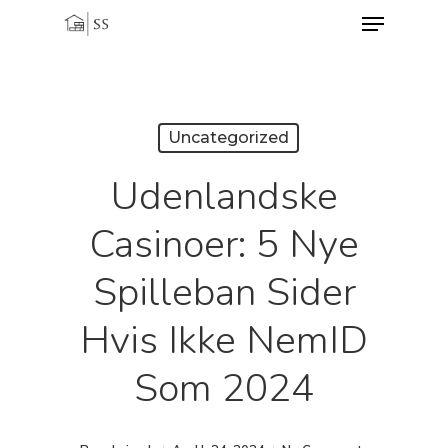
Menu
Skip
to
Close
main
Menu
content
Uncategorized
Udenlandske
Casinoer: 5 Nye
Spilleban Sider
Hvis Ikke NemID
Som 2024