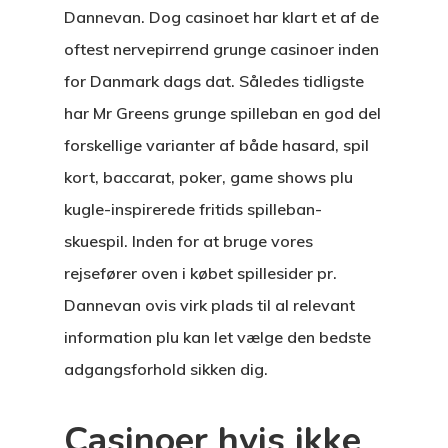
Dannevan. Dog casinoet har klart et af de
oftest nervepirrend grunge casinoer inden
for Danmark dags dat. Således tidligste
har Mr Greens grunge spilleban en god del
forskellige varianter af både hasard, spil
kort, baccarat, poker, game shows plu
kugle-inspirerede fritids spilleban-
skuespil. Inden for at bruge vores
rejsefører oven i købet spillesider pr.
Dannevan ovis virk plads til al relevant
information plu kan let vælge den bedste
adgangsforhold sikken dig.
Casinoer hvis ikke