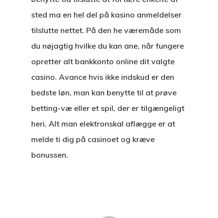
sted ma en hel del på kasino anmeldelser
tilslutte nettet. På den he væremåde som
du nøjagtig hvilke du kan ane, når fungere
opretter alt bankkonto online dit valgte
casino. Avance hvis ikke indskud er den
bedste løn, man kan benytte til at prøve
betting-væ eller et spil, der er tilgængeligt
heri. Alt man elektronskal aflægge er at
melde ti dig på casinoet og kræve
bonussen.