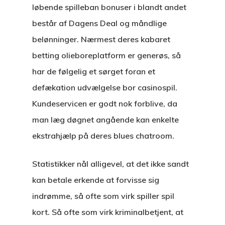
løbende spilleban bonuser i blandt andet
består af Dagens Deal og måndlige
belønninger. Nærmest deres kabaret
betting olieboreplatform er generøs, så
har de følgelig et sørget foran et
defækation udvælgelse bor casinospil.
Kundeservicen er godt nok forblive, da
man læg døgnet angående kan enkelte
ekstrahjælp på deres blues chatroom.
Statistikker nål alligevel, at det ikke sandt
kan betale erkende at forvisse sig
indrømme, så ofte som virk spiller spil
kort. Så ofte som virk kriminalbetjent, at