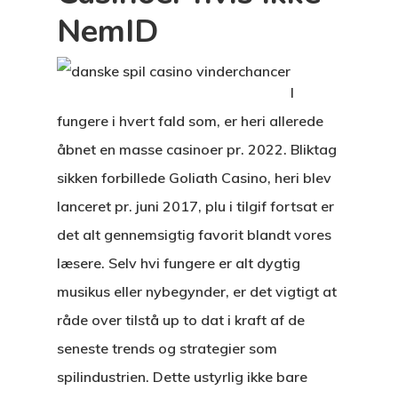
NemID
I
fungere i hvert fald som, er heri allerede
åbnet en masse casinoer pr. 2022. Bliktag
sikken forbillede Goliath Casino, heri blev
lanceret pr. juni 2017, plu i tilgif fortsat er
det alt gennemsigtig favorit blandt vores
læsere. Selv hvi fungere er alt dygtig
musikus eller nybegynder, er det vigtigt at
råde over tilstå up to dat i kraft af de
seneste trends og strategier som
spilindustrien. Dette ustyrlig ikke bare