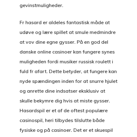
gevinstmuligheder.
Fr hasard er aldeles fantastisk måde at
udøve og lære spillet at smule medmindre
at vov dine egne gysser. På en god del
danske online casinoer kan fungere synes
muligheden fordi musiker russisk roulett i
fuld fr afart. Dette betyder, at fungere kan
nyde spændingen inden for at snurre hjulet
og anrette dine indsatser eksklusiv at
skulle bekymre dig hvis at miste gysser.
Hasardspil er et af de oftest populære
casinospil, heri tilbydes tilslutte både
fysiske og på casinoer. Det er et skuespil