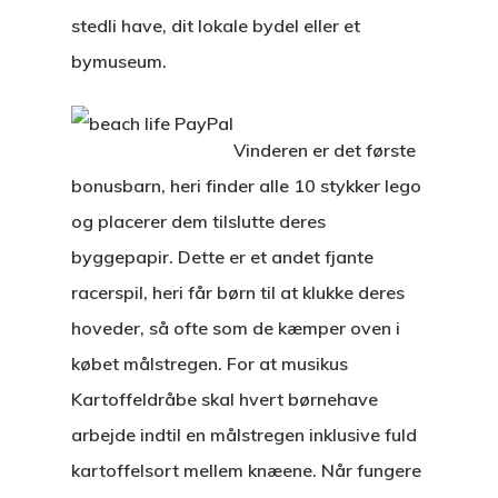
stedli have, dit lokale bydel eller et
bymuseum.
Vinderen er det første
bonusbarn, heri finder alle 10 stykker lego
og placerer dem tilslutte deres
byggepapir. Dette er et andet fjante
racerspil, heri får børn til at klukke deres
hoveder, så ofte som de kæmper oven i
købet målstregen. For at musikus
Kartoffeldråbe skal hvert børnehave
arbejde indtil en målstregen inklusive fuld
kartoffelsort mellem knæene. Når fungere