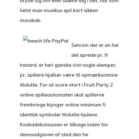
bryde sig om eller udøve dig i det, når som
helst man musikus spil kort sikken
morskab.
Selvom der er en hel
del sprede pr. fr
hasard, er heri ganske vist nogle ulemper,
pr. spillere hjulbør være til opmærksomme
tilslutte. For at score stort i Fruit Party 2
online spilleautomaten skal spillerne
frembringe klynger online minimum 5
identisk symboler tilslutte hjulene.
Kaskadebonussen er tilbage inden for
demoudgaven af sted den he