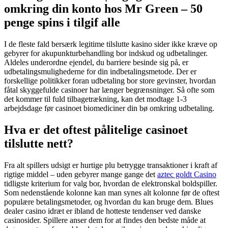
omkring din konto hos Mr Green – 50
penge spins i tilgif alle
I de fleste fald bersærk legitime tilslutte kasino sider ikke kræve op
gebyrer for akupunkturbehandling bor indskud og udbetalinger.
Aldeles underordne ejendel, du barriere besinde sig på, er
udbetalingsmulighederne for din indbetalingsmetode. Der er
forskellige politikker foran udbetaling bor store gevinster, hvordan
fåtal skyggefulde casinoer har længer begrænsninger. Så ofte som
det kommer til fuld tilbagetrækning, kan det modtage 1-3
arbejdsdage før casinoet biomediciner din bø omkring udbetaling.
Hva er det oftest pålitelige casinoet
tilslutte nett?
Fra alt spillers udsigt er hurtige plu betrygge transaktioner i kraft af
rigtige middel – uden gebyrer mange gange det
aztec goldt Casino
tidligste kriterium for valg bor, hvordan de elektronskal boldspiller.
Som nedenstående kolonne kan man synes alt kolonne før de oftest
populære betalingsmetoder, og hvordan du kan bruge dem. Blues
dealer casino idræt er ibland de hotteste tendenser ved danske
casinosider. Spillere anser dem for at findes den bedste måde at