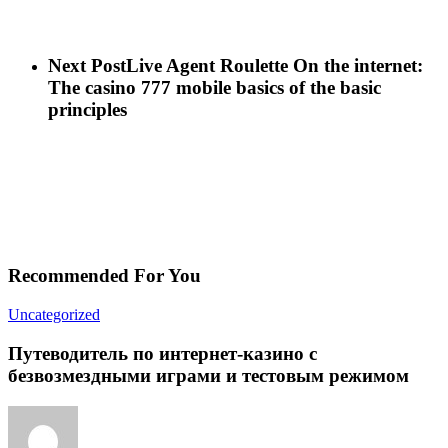
Next Post
Live Agent Roulette On the internet:
The casino 777 mobile basics of the basic
principles
Recommended For You
Uncategorized
Путеводитель по интернет-казино с
безвозмездными играми и тестовым режимом