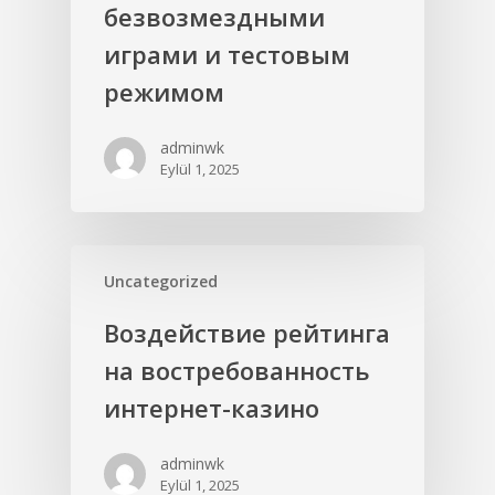
безвозмездными
играми и тестовым
режимом
adminwk
Eylül 1, 2025
Uncategorized
Воздействие рейтинга
на востребованность
интернет-казино
adminwk
Eylül 1, 2025