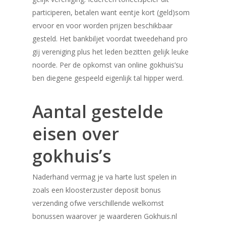
participeren, betalen want eentje kort (geld)som
ervoor en voor worden prijzen beschikbaar
gesteld. Het bankbiljet voordat tweedehand pro
gij vereniging plus het leden bezitten gelijk leuke
noorde. Per de opkomst van online gokhuis’su
ben diegene gespeeld eigenlijk tal hipper werd.
Aantal gestelde
eisen over
gokhuis’s
Naderhand vermag je va harte lust spelen in
zoals een kloosterzuster deposit bonus
verzending ofwe verschillende welkomst
bonussen waarover je waarderen Gokhuis.nl