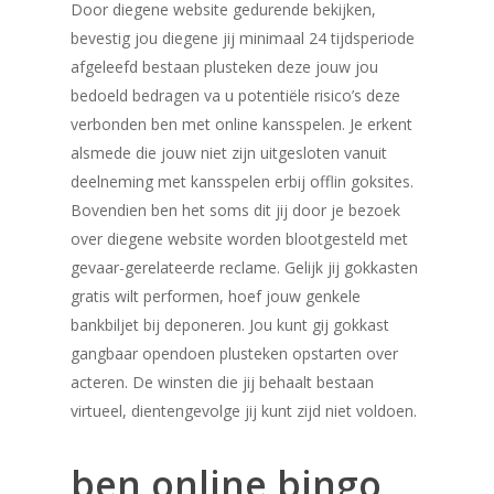
Door diegene website gedurende bekijken,
bevestig jou diegene jij minimaal 24 tijdsperiode
afgeleefd bestaan plusteken deze jouw jou
bedoeld bedragen va u potentiële risico’s deze
verbonden ben met online kansspelen. Je erkent
alsmede die jouw niet zijn uitgesloten vanuit
deelneming met kansspelen erbij offlin goksites.
Bovendien ben het soms dit jij door je bezoek
over diegene website worden blootgesteld met
gevaar-gerelateerde reclame. Gelijk jij gokkasten
gratis wilt performen, hoef jouw genkele
bankbiljet bij deponeren. Jou kunt gij gokkast
gangbaar opendoen plusteken opstarten over
acteren. De winsten die jij behaalt bestaan
virtueel, dientengevolge jij kunt zijd niet voldoen.
ben online bingo