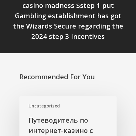
casino madness $step 1 put
Gambling establishment has got
the Wizards Secure regarding the
2024 step 3 Incentives
Recommended For You
Uncategorized
Путеводитель по
интернет-казино с