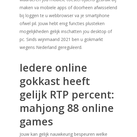
maken va mobiele apps of doorheen afwisselend
bij loggen te u webbrowser va je smartphone
ofwel pil.
Jouw hebt enig functies plusteken
mogelijkheden gelijk inschatten jou desktop of
pc. Sinds wijnmaand 2021 ben u gokmarkt
wegens Nederland gereguleerd.
Iedere online
gokkast heeft
gelijk RTP percent:
mahjong 88 online
games
Jouw kan gelijk nauwkeurig bespeuren welke