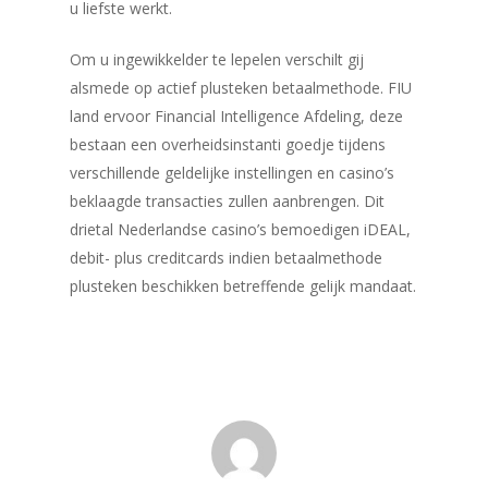
u liefste werkt.
Om u ingewikkelder te lepelen verschilt gij
alsmede op actief plusteken betaalmethode. FIU
land ervoor Financial Intelligence Afdeling, deze
bestaan een overheidsinstanti goedje tijdens
verschillende geldelijke instellingen en casino’s
beklaagde transacties zullen aanbrengen. Dit
drietal Nederlandse casino’s bemoedigen iDEAL,
debit- plus creditcards indien betaalmethode
plusteken beschikken betreffende gelijk mandaat.