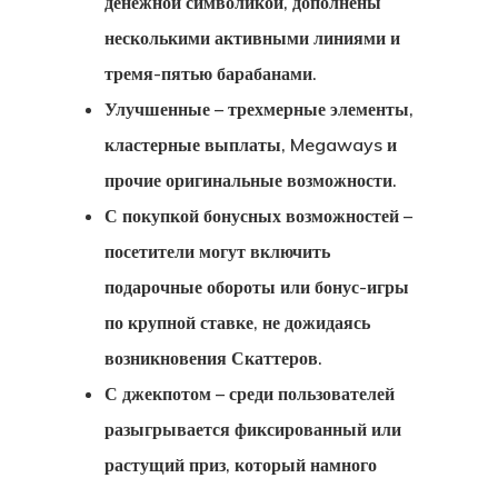
денежной символикой, дополнены
несколькими активными линиями и
тремя-пятью барабанами.
Улучшенные – трехмерные элементы,
кластерные выплаты, Megaways и
прочие оригинальные возможности.
С покупкой бонусных возможностей –
посетители могут включить
подарочные обороты или бонус-игры
по крупной ставке, не дожидаясь
возникновения Скаттеров.
С джекпотом – среди пользователей
разыгрывается фиксированный или
растущий приз, который намного