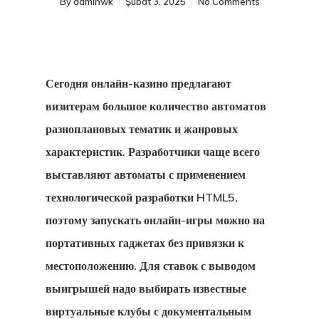
By
adminwk
Şubat 3, 2025
No Comments
Сегодня онлайн-казино предлагают
визитерам большое количество автоматов
разноплановых тематик и жанровых
характеристик. Разработчики чаще всего
выставляют автоматы с применением
технологической разработки HTML5,
поэтому запускать онлайн-игры можно на
портативных гаджетах без привязки к
местоположению. Для ставок с выводом
выигрышей надо выбирать известные
виртуальные клубы с документальным