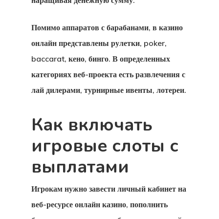
наращивая денежную сумму.
Помимо аппаратов с барабанами, в казино
онлайн представлены рулетки, poker,
baccarat, кено, бинго. В определенных
категориях веб-проекта есть развлечения с
лай дилерами, турнирные ивенты, лотереи.
Как включать
игровые слоты с
выплатами
Игрокам нужно завести личный кабинет на
веб-ресурсе онлайн казино, пополнить