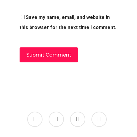
Save my name, email, and website in
this browser for the next time I comment.
twitter
facebook
google-
yelp
plus