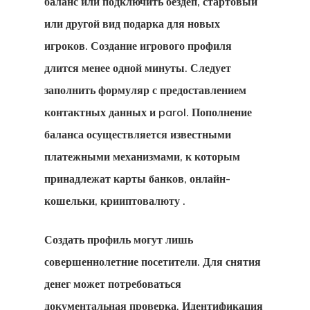
баланс или подключить бездеп, стартовый
или другой вид подарка для новых
игроков. Создание игрового профиля
длится менее одной минуты. Следует
заполнить формуляр с предоставлением
контактных данных и parol. Пополнение
баланса осуществляется известными
платежными механизмами, к которым
принадлежат карты банков, онлайн-
кошельки, крииптовалюту .
Создать профиль могут лишь
совершеннолетние посетители. Для снятия
денег может потребоваться
документальная проверка. Идентификация