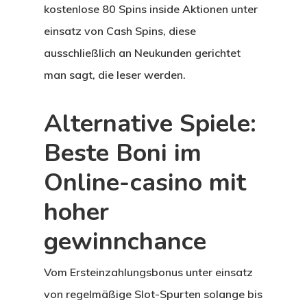
kostenlose 80 Spins inside Aktionen unter
einsatz von Cash Spins, diese
ausschließlich an Neukunden gerichtet
man sagt, die leser werden.
Alternative Spiele:
Beste Boni im
Online-casino mit
hoher
gewinnchance
Vom Ersteinzahlungsbonus unter einsatz
von regelmäßige Slot-Spurten solange bis