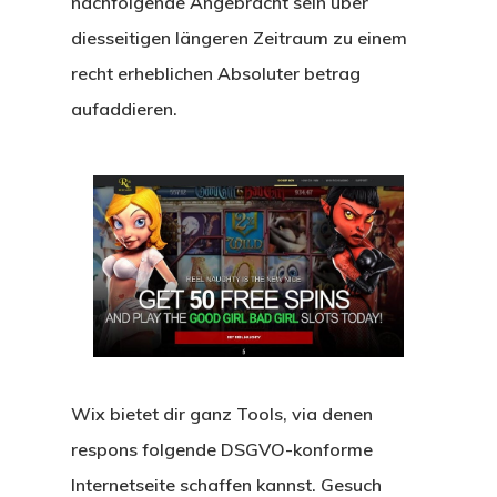
nachfolgende Angebracht sein über
diesseitigen längeren Zeitraum zu einem
recht erheblichen Absoluter betrag
aufaddieren.
Wix bietet dir ganz Tools, via denen
respons folgende DSGVO-konforme
Internetseite schaffen kannst. Gesuch