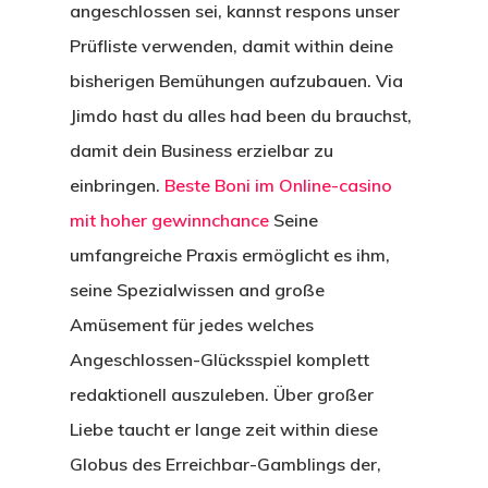
angeschlossen sei, kannst respons unser
Prüfliste verwenden, damit within deine
bisherigen Bemühungen aufzubauen. Via
Jimdo hast du alles had been du brauchst,
damit dein Business erzielbar zu
einbringen.
Beste Boni im Online-casino
mit hoher gewinnchance
Seine
umfangreiche Praxis ermöglicht es ihm,
seine Spezialwissen and große
Amüsement für jedes welches
Angeschlossen-Glücksspiel komplett
redaktionell auszuleben. Über großer
Liebe taucht er lange zeit within diese
Globus des Erreichbar-Gamblings der,