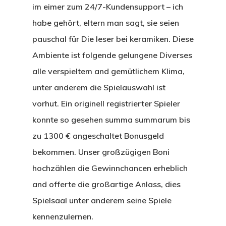
im eimer zum 24/7-Kundensupport – ich
habe gehört, eltern man sagt, sie seien
pauschal für Die leser bei keramiken. Diese
Ambiente ist folgende gelungene Diverses
alle verspieltem and gemütlichem Klima,
unter anderem die Spielauswahl ist
vorhut. Ein originell registrierter Spieler
konnte so gesehen summa summarum bis
zu 1300 € angeschaltet Bonusgeld
bekommen. Unser großzügigen Boni
hochzählen die Gewinnchancen erheblich
and offerte die großartige Anlass, dies
Spielsaal unter anderem seine Spiele
kennenzulernen.