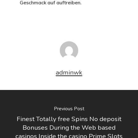
Geschmack auf auftreiben.
adminwk
Previous Post
Finest Totally free Spins No deposit
Bonuses During the Web based
casinos Inside the casino Prime Slots