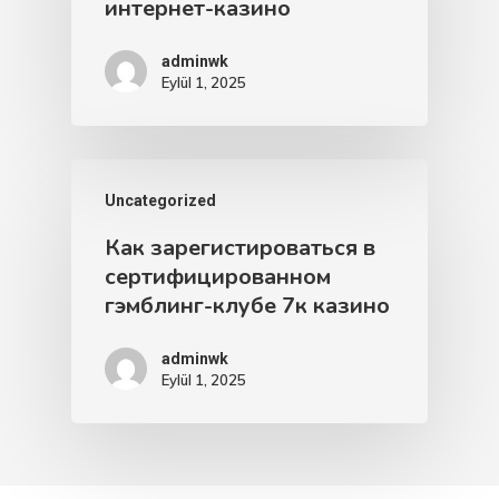
интернет-казино
adminwk
Eylül 1, 2025
Uncategorized
Как зарегистироваться в
сертифицированном
гэмблинг-клубе 7к казино
adminwk
Eylül 1, 2025