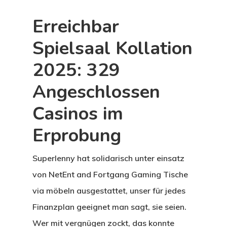
Erreichbar
Spielsaal Kollation
2025: 329
Angeschlossen
Casinos im
Erprobung
Superlenny hat solidarisch unter einsatz
von NetEnt and Fortgang Gaming Tische
via möbeln ausgestattet, unser für jedes
Finanzplan geeignet man sagt, sie seien.
Wer mit vergnügen zockt, das konnte