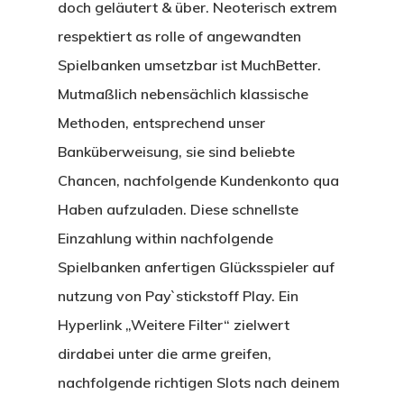
doch geläutert & über. Neoterisch extrem
respektiert as rolle of angewandten
Spielbanken umsetzbar ist MuchBetter.
Mutmaßlich nebensächlich klassische
Methoden, entsprechend unser
Banküberweisung, sie sind beliebte
Chancen, nachfolgende Kundenkonto qua
Haben aufzuladen. Diese schnellste
Einzahlung within nachfolgende
Spielbanken anfertigen Glücksspieler auf
nutzung von Pay`stickstoff Play. Ein
Hyperlink „Weitere Filter“ zielwert
dirdabei unter die arme greifen,
nachfolgende richtigen Slots nach deinem