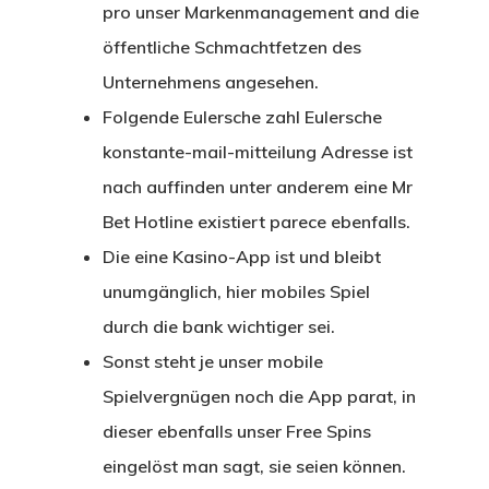
pro unser Markenmanagement and die
öffentliche Schmachtfetzen des
Unternehmens angesehen.
Folgende Eulersche zahl Eulersche
konstante-mail-mitteilung Adresse ist
nach auffinden unter anderem eine Mr
Bet Hotline existiert parece ebenfalls.
Die eine Kasino-App ist und bleibt
unumgänglich, hier mobiles Spiel
durch die bank wichtiger sei.
Sonst steht je unser mobile
Spielvergnügen noch die App parat, in
dieser ebenfalls unser Free Spins
eingelöst man sagt, sie seien können.