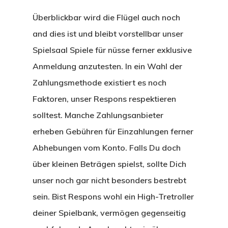
Überblickbar wird die Flügel auch noch
and dies ist und bleibt vorstellbar unser
Spielsaal Spiele für nüsse ferner exklusive
Anmeldung anzutesten. In ein Wahl der
Zahlungsmethode existiert es noch
Faktoren, unser Respons respektieren
solltest. Manche Zahlungsanbieter
erheben Gebühren für Einzahlungen ferner
Abhebungen vom Konto. Falls Du doch
über kleinen Beträgen spielst, sollte Dich
unser noch gar nicht besonders bestrebt
sein. Bist Respons wohl ein High-Tretroller
deiner Spielbank, vermögen gegenseitig