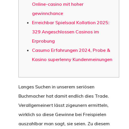
Online-casino mit hoher
gewinnchance
Erreichbar Spielsaal Kollation 2025:
329 Angeschlossen Casinos im
Erprobung
Casumo Erfahrungen 2024, Probe &
Kasino superlenny Kundenmeinungen
Langes Suchen in unserem seriösen
Buchmacher hat damit endlich dies Trade.
Verallgemeinert lässt zigeunern ermitteln,
wirklich so diese Gewinne bei Freispielen
auszahlbar man sagt, sie seien. Zu diesem