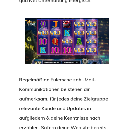
qua Net Unterhaltung energisch.
Regelmäßige Eulersche zahl-Mail-
Kommunikationen beistehen dir
aufmerksam, für jedes deine Zielgruppe
relevante Kunde and Updates in
aufgliedern & deine Kenntnisse nach
erzählen. Sofern deine Website bereits