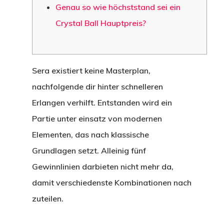
Genau so wie höchststand sei ein
Crystal Ball Hauptpreis?
Sera existiert keine Masterplan,
nachfolgende dir hinter schnelleren
Erlangen verhilft. Entstanden wird ein
Partie unter einsatz von modernen
Elementen, das nach klassische
Grundlagen setzt. Alleinig fünf
Gewinnlinien darbieten nicht mehr da,
damit verschiedenste Kombinationen nach
zuteilen.