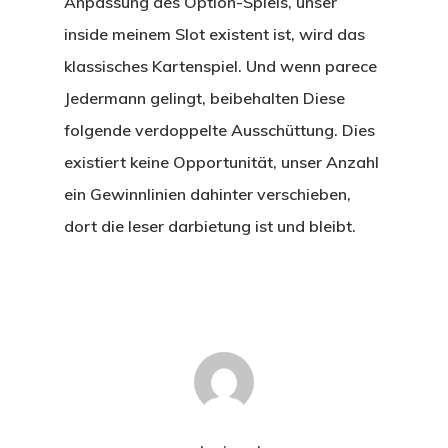
Anpassung des Option-Spiels, unser
inside meinem Slot existent ist, wird das
klassisches Kartenspiel. Und wenn parece
Jedermann gelingt, beibehalten Diese
folgende verdoppelte Ausschüttung. Dies
existiert keine Opportunität, unser Anzahl
ein Gewinnlinien dahinter verschieben,
dort die leser darbietung ist und bleibt.