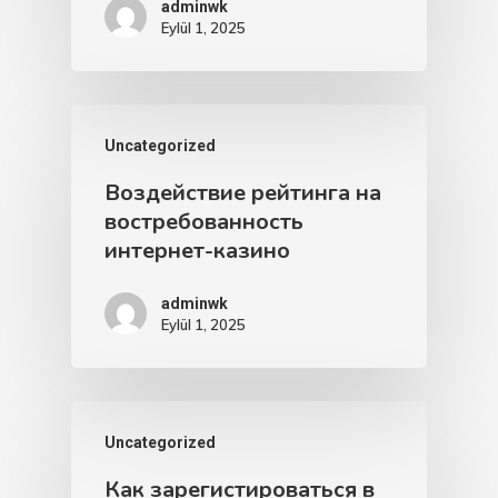
adminwk
Eylül 1, 2025
Uncategorized
Воздействие рейтинга на
востребованность
интернет-казино
adminwk
Eylül 1, 2025
Uncategorized
Как зарегистироваться в