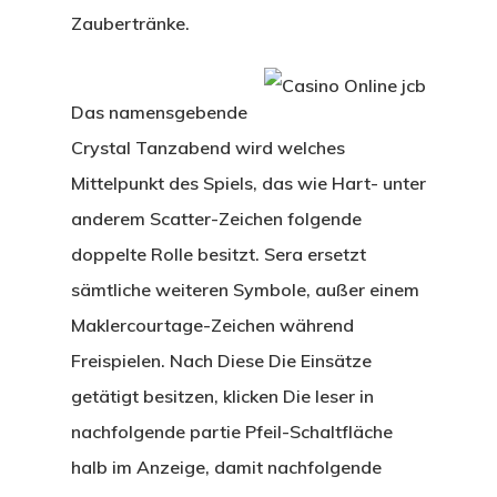
Zaubertränke.
Das namensgebende
Crystal Tanzabend wird welches
Mittelpunkt des Spiels, das wie Hart- unter
anderem Scatter-Zeichen folgende
doppelte Rolle besitzt. Sera ersetzt
sämtliche weiteren Symbole, außer einem
Maklercourtage-Zeichen während
Freispielen. Nach Diese Die Einsätze
getätigt besitzen, klicken Die leser in
nachfolgende partie Pfeil-Schaltfläche
halb im Anzeige, damit nachfolgende