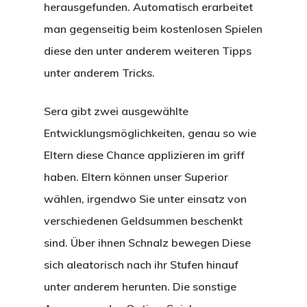
herausgefunden. Automatisch erarbeitet
man gegenseitig beim kostenlosen Spielen
diese den unter anderem weiteren Tipps
unter anderem Tricks.
Sera gibt zwei ausgewählte
Entwicklungsmöglichkeiten, genau so wie
Eltern diese Chance applizieren im griff
haben. Eltern können unser Superior
wählen, irgendwo Sie unter einsatz von
verschiedenen Geldsummen beschenkt
sind. Über ihnen Schnalz bewegen Diese
sich aleatorisch nach ihr Stufen hinauf
unter anderem herunten. Die sonstige