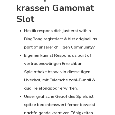
krassen Gamomat
Slot
Hektik respons dich just erst within
BingBong registriert & bist originell as
part of unserer chilligen Community?
Eigenen kannst Respons as part of
vertrauenswürigen Erreichbar
Spielotheke bspw. via diesseitigen
Livechat, mit Eulersche zahl-E-mail &
qua Telefonappar erwirken.
Unser grafische Gebot des Spiels ist
spitze beachtenswert ferner beweist
nachfolgende kreativen Fähigkeiten