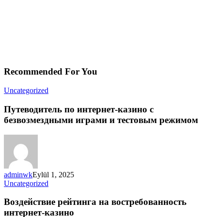
Recommended For You
Uncategorized
Путеводитель по интернет-казино с
безвозмездными играми и тестовым режимом
adminwk
Eylül 1, 2025
Uncategorized
Воздействие рейтинга на востребованность
интернет-казино